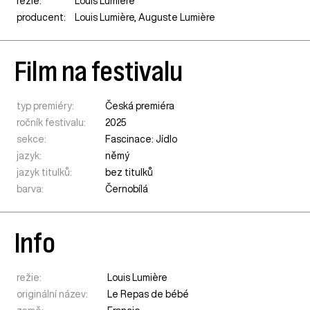
režie:
Louis Lumière
producent:
Louis Lumière, Auguste Lumière
Film na festivalu
typ premiéry:
Česká premiéra
ročník festivalu:
2025
sekce:
Fascinace: Jídlo
jazyk:
němý
jazyk titulků:
bez titulků
barva:
Černobílá
Info
režie:
Louis Lumière
originální název:
Le Repas de bébé