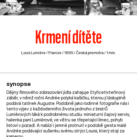
Krmení dítěte
Louis Lumière /
Francie
/ 1895 / Česká premiéra / 1 min.
synopse
Dějiny filmového zobrazování jídla zahajuje čtyřicetivteřinový
záběr, v němž roční Andrée polyká kašičku, kterou jí láskyplně
podává tatínek Auguste. Podobně jako rodinné fotografie nás i
tento výjev z každodenního života jednoho z bratrů
Lumièrových láká k podrobnému studiu: miniaturní čajový servis,
halenka paní Lumièrové, ve větru se třepetající límec, pohyb
listoví v pozadí. A nabízí i jemné protnutí v podobě gesta malé
Andrée podávající sušenku svému strýci Louisi, který stojí za
kamerou.