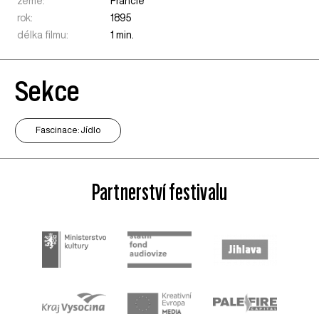
země:
Francie
rok:
1895
délka filmu:
1 min.
Sekce
Fascinace: Jídlo
Partnerství festivalu