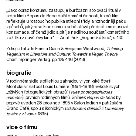
„Jako obraz konzumu zastupuje buržoazní stolovací rituál v
srdci filmu Repas de Bebe další domácí činnosti, které film
reflektuje u rostoucího publika střední třídy, a rozhodněji pak u
způsobů, jakými se kino samo o sobě stává předmětem masové
konzumace, přičemž jídlo a pití je nedílnou součástí komerčního
zážitku z návštěvy kina.“ — Anat Pick: „Veganské kino“, s. 130
Zdroj citátu: In Emelia Quinn & Benjamin Westwood,
Thinking
Veganism in Literature and Culture: Towards a Vegan Theory.
Cham: Springer Verlag. pp. 125-146 (2018)
biografie
V rodinném sídle s přilehlou zahradou v lyon¬ské čtvrti
Montplaisir natočil Louis Lumière (1864–1948) několik svých
„oživlých fotografických obrazů“ (
vues photographiques
animées
), prvních rodinných filmů. Snímek
Repas de bébé
byl
poprvé uveden 28. prosince 1895 v Salon Indien v pařížském
Grand Café, spolu s ikonickým
Odchodem dělníků z Lumièrovy
továrny v Lyonu
(1895).
více o filmu