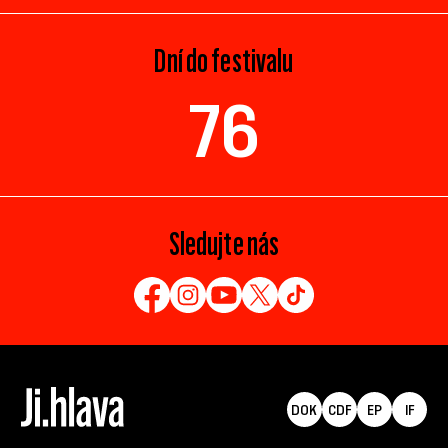
Dní do festivalu
76
Sledujte nás
DOK
CDF
EP
IF