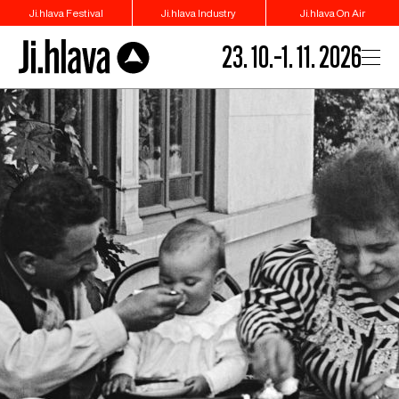
Ji.hlava Festival
Ji.hlava Industry
Ji.hlava On Air
23. 10.–1. 11. 2026