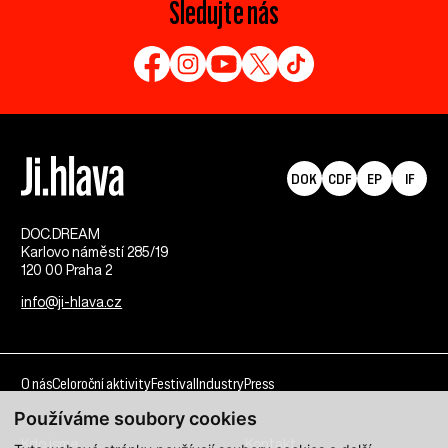
Sledujte nás
DOK
CDF
EP
IF
DOC.DREAM​
Karlovo náměstí 285/19
120 00 Praha 2
info@ji-hlava.cz
O nás
Celoroční aktivity
Festival
Industry
Press
Používáme soubory cookies
Kdo jsme
Kontakt