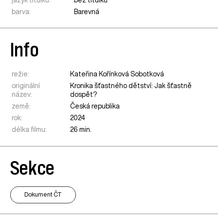
barva:
Barevná
Info
režie:
Kateřina Kořínková Sobotková
originální
Kronika šťastného dětství: Jak šťastně
název:
dospět?
země:
Česká republika
rok:
2024
délka filmu:
26 min.
Sekce
Dokument ČT