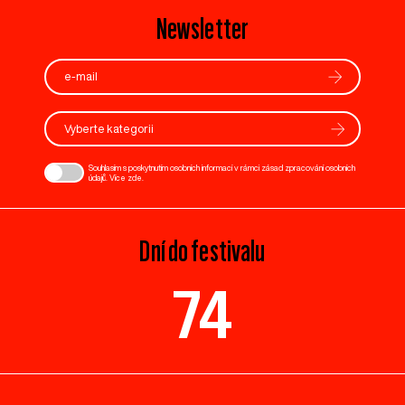
Newsletter
Vyberte kategorii
Souhlasím s poskytnutím osobních informací v rámci zásad zpracování osobních
údajů. Více
zde
.
Dní do festivalu
74