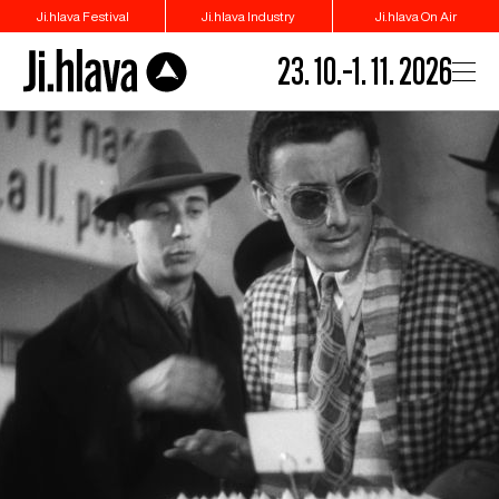
Ji.hlava Festival
Ji.hlava Industry
Ji.hlava On Air
23. 10.–1. 11. 2026