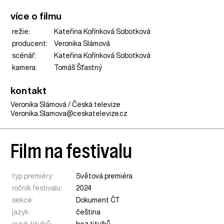
více o filmu
režie:
Kateřina Kořínková Sobotková
producent:
Veronika Slámová
scénář:
Kateřina Kořínková Sobotková
kamera:
Tomáš Šťastný
kontakt
Veronika Slámová / Česká televize
Veronika.Slamova@ceskatelevize.cz
Film na festivalu
typ premiéry:
Světová premiéra
ročník festivalu:
2024
sekce:
Dokument ČT
jazyk:
čeština
jazyk titulků:
bez titulků