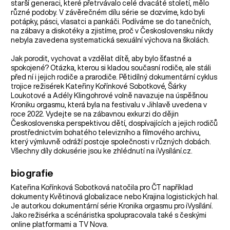
starší generaci, které přetrvávalo celé dvacáté století, mělo
různé podoby. V závěrečném dílu série se dozvíme, kdo byli
potápky, pásci, vlasatci a pankáči. Podíváme se do tanečních,
na zábavy a diskotéky a zjistíme, proč v Československu nikdy
nebyla zavedena systematická sexuální výchova na školách.
Jak porodit, vychovat a vzdělat dítě, aby bylo šťastné a
spokojené? Otázka, kterou si kladou současní rodiče, ale stáli
před ní i jejich rodiče a prarodiče. Pětidílný dokumentární cyklus
trojice režisérek Kateřiny Kořínkové Sobotkové, Šárky
Loukotové a Adély Klingohrové volně navazuje na úspěšnou
Kroniku orgasmu, která byla na festivalu v Jihlavě uvedena v
roce 2022. Vydejte se na zábavnou exkurzi do dějin
Československa perspektivou dětí, dospívajících a jejich rodičů
prostřednictvím bohatého televizního a filmového archivu,
který výmluvně odráží postoje společnosti v různých dobách.
Všechny díly dokusérie jsou ke zhlédnutí na iVysílání.cz.
biografie
Kateřina Kořínková Sobotková natočila pro ČT například
dokumenty Květinová globalizace nebo Krajina logistických hal.
Je autorkou dokumentární série Kronika orgasmu pro iVysílání.
Jako režisérka a scénáristka spolupracovala také s českými
online platformami a TV Nova.