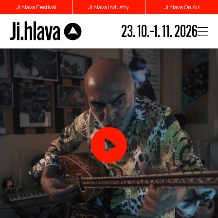
Ji.hlava Festival
Ji.hlava Industry
Ji.hlava On Air
23. 10.–1. 11. 2026