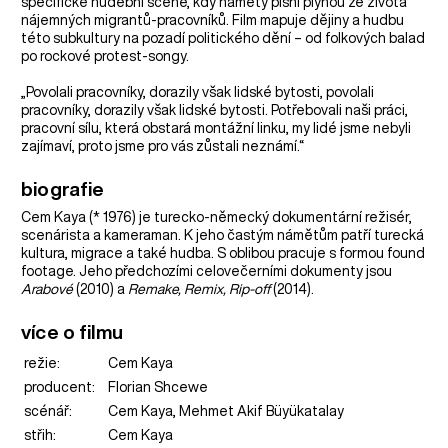
specifické hudební scéně, kdy náměty písní plynou ze života
nájemných migrantů-pracovníků. Film mapuje dějiny a hudbu
této subkultury na pozadí politického dění – od folkových balad
po rockové protest-songy.
„Povolali pracovníky, dorazily však lidské bytosti, povolali
pracovníky, dorazily však lidské bytosti. Potřebovali naši práci,
pracovní sílu, která obstará montážní linku, my lidé jsme nebyli
zajímaví, proto jsme pro vás zůstali neznámí.“
biografie
Cem Kaya (* 1976) je turecko-německý dokumentární režisér,
scenárista a kameraman. K jeho častým námětům patří turecká
kultura, migrace a také hudba. S oblibou pracuje s formou found
footage. Jeho předchozími celovečerními dokumenty jsou
Arabové
(2010) a
Remake, Remix, Rip-off
(2014).
více o filmu
režie:
Cem Kaya
producent:
Florian Shcewe
scénář:
Cem Kaya, Mehmet Akif Büyükatalay
střih:
Cem Kaya