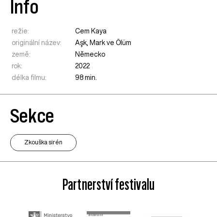
Info
režie:
Cem Kaya
originální název:
Aşk, Mark ve Ölüm
země:
Německo
rok:
2022
délka filmu:
98 min.
Sekce
Zkouška sirén
Partnerství festivalu