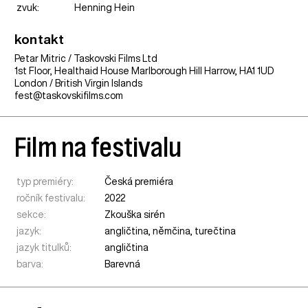
zvuk:
Henning Hein
kontakt
Petar Mitric / Taskovski Films Ltd
1st Floor, Healthaid House Marlborough Hill Harrow, HA1 1UD
London / British Virgin Islands
fest@taskovskifilms.com
Film na festivalu
typ premiéry:
Česká premiéra
ročník festivalu:
2022
sekce:
Zkouška sirén
jazyk:
angličtina, němčina, turečtina
jazyk titulků:
angličtina
barva:
Barevná