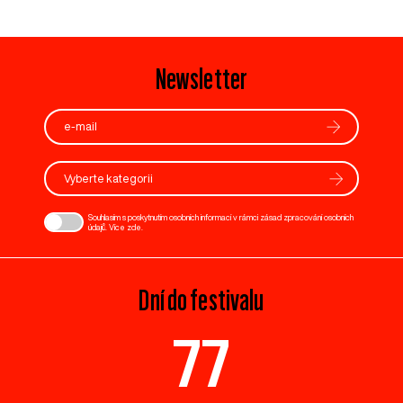
Newsletter
Vyberte kategorii
Souhlasím s poskytnutím osobních informací v rámci zásad zpracování osobních
údajů. Více
zde
.
Dní do festivalu
77