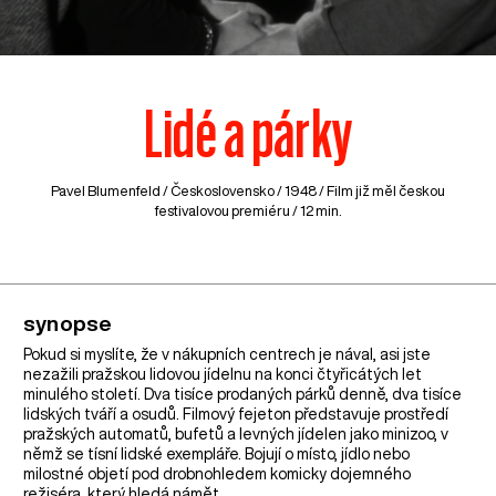
Lidé a párky
Pavel Blumenfeld /
Československo
/ 1948 / Film již měl českou
festivalovou premiéru / 12 min.
synopse
Pokud si myslíte, že v nákupních centrech je nával, asi jste
nezažili pražskou lidovou jídelnu na konci čtyřicátých let
minulého století. Dva tisíce prodaných párků denně, dva tisíce
lidských tváří a osudů. Filmový fejeton představuje prostředí
pražských automatů, bufetů a levných jídelen jako minizoo, v
němž se tísní lidské exempláře. Bojují o místo, jídlo nebo
milostné objetí pod drobnohledem komicky dojemného
režiséra, který hledá námět.