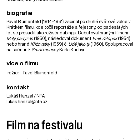
biografie
Pavel Blumenfeld (1914–1981) začínal po druhé světové válce v
Krátkém filmu, kde točil reportáže a fejetony, od padesátých
let se prosadil jako režisér dabingu. Debutoval hraným filmem
Malý partyzán
(1950), následoval dokument
Emil Zátopek
(1954)
nebo hrané
Křižovatky
(1959) či
Lidé jako ty
(1960). Spolupracoval
na scénáři k
Smrti mouchy
Karla Kachyni.
více o filmu
režie:
Pavel Blumenfeld
kontakt
Lukáš Hanzal / NFA
lukas.hanzal@nfa.cz
Film na festivalu