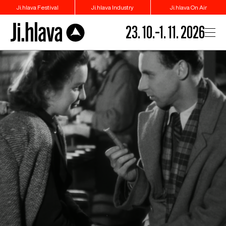
Ji.hlava Festival
Ji.hlava Industry
Ji.hlava On Air
23. 10.–1. 11. 2026