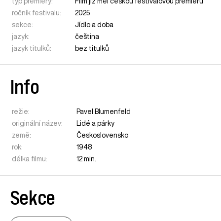
typ premiéry:
Film již měl českou festivalovou premiéru
ročník festivalu:
2025
sekce:
Jídlo a doba
jazyk:
čeština
jazyk titulků:
bez titulků
Info
režie:
Pavel Blumenfeld
originální název:
Lidé a párky
země:
Československo
rok:
1948
délka filmu:
12 min.
Sekce