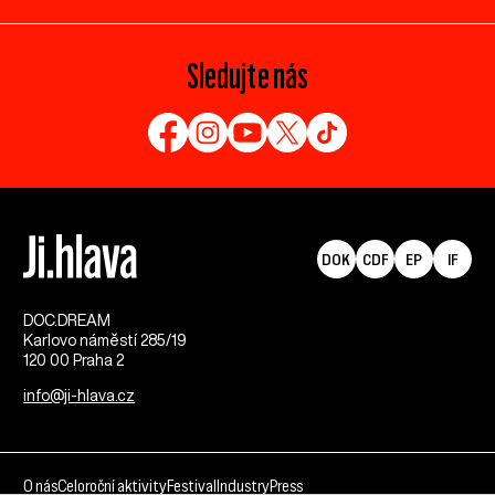
Sledujte nás
DOK
CDF
EP
IF
DOC.DREAM​
Karlovo náměstí 285/19
120 00 Praha 2
info@ji-hlava.cz
O nás
Celoroční aktivity
Festival
Industry
Press