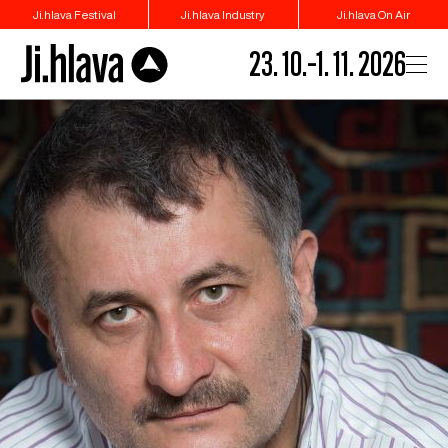
Ji.hlava Festival
Ji.hlava Industry
Ji.hlava On Air
23. 10.–1. 11. 2026