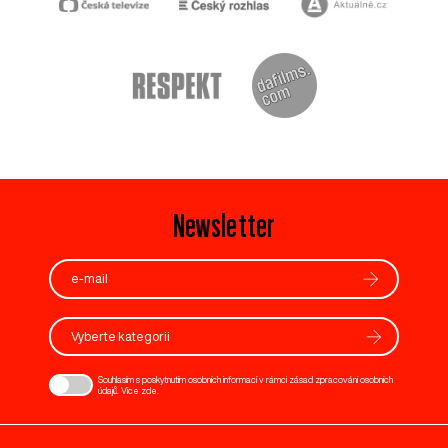
Newsletter
Vyberte kategorii
Souhlasím s poskytnutím osobních informací v rámci zásad zpracování osobních
údajů. Více
zde
.