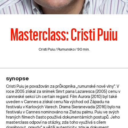
Masterclass: Cristi Puiu
Cristi Puiu /
Rumunsko
/ 90 min.
synopse
Cristi Puiu je považován za průkopníka „rumunské nové vlny“. V
roce 2005 získal za snímek Smrt pana Lazaresca (2005) cenu v
canneské sekci Un certain regard. Film Aurora (2010) byl také
uveden v Cannes a získal cenu Na východ od Západu na
festivalu v Karlových Varech. Drama Sieranevada (2016) bylo na
festivalu v Cannes nominováno na Zlatou palmu. Puiu ve svých
hraných filmech často používá dokumentárních postupů. Jeho
masterclass odpoví na otázky, zda toho využívá s cílem
dosáhnout „pravdy“ a větší autenticity, zda je dokument