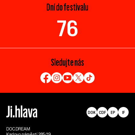
Dní do festivalu
76
Sledujte nás
DOK
CDF
EP
IF
DOC.DREAM​
Karlovo náměstí 285/19