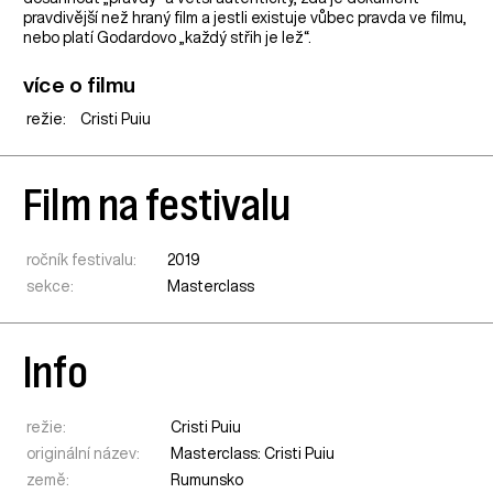
pravdivější než hraný film a jestli existuje vůbec pravda ve filmu,
nebo platí Godardovo „každý střih je lež“.
více o filmu
režie:
Cristi Puiu
Film na festivalu
ročník festivalu:
2019
sekce:
Masterclass
Info
režie:
Cristi Puiu
originální název:
Masterclass: Cristi Puiu
země:
Rumunsko