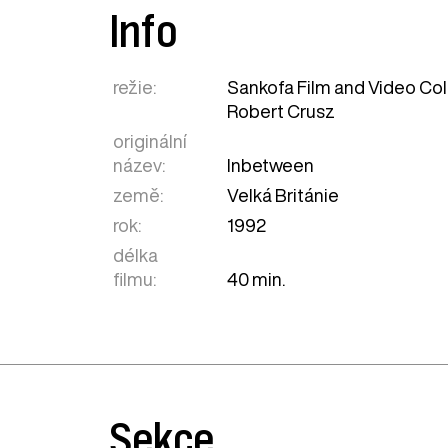
Info
režie:
Sankofa Film and Video Coll
Robert Crusz
originální
název:
Inbetween
země:
Velká Británie
rok:
1992
délka
filmu:
40 min.
Sekce