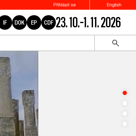
Přihlásit se
English
23. 10.–1. 11. 2026
IF
DOK
EP
CDF