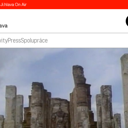
Ji.hlava On Air
lava
vity
Press
Spolupráce