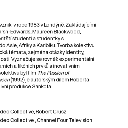
vznikl v roce 1983 v Londýně. Zakládajícími
 Marsh-Edwards, Maureen Blackwood,
britští studenti a studentky s
o Asie, Afriky a Karibiku. Tvorba kolektivu
tická témata, zejména otázky identity,
nosti. Vyznačuje se rovněž experimentální
ních a fikčních prvků a inovativním
lektivu byl film
The Passion of
ween
(1992) je autorským dílem Roberta
tivní produkce Sankofa.
ideo Collective, Robert Crusz
deo Collective , Channel Four Television