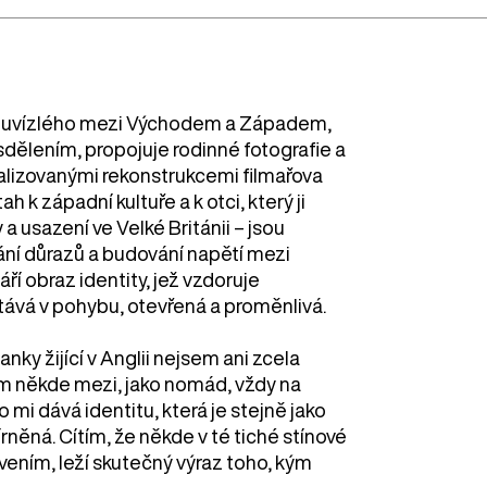
ěka uvízlého mezi Východem a Západem,
dělením, propojuje rodinné fotografie a
alizovanými rekonstrukcemi filmařova
ah k západní kultuře a k otci, který ji
a usazení ve Velké Británii – jsou
ní důrazů a budování napětí mezi
ří obraz identity, jež vzdoruje
vá v pohybu, otevřená a proměnlivá.
nky žijící v Anglii nejsem ani zcela
em někde mezi, jako nomád, vždy na
 mi dává identitu, která je stejně jako
írněná. Cítím, že někde v té tiché stínové
ením, leží skutečný výraz toho, kým