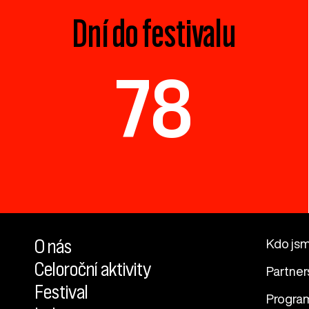
Dní do festivalu
78
O nás
Kdo js
Celoroční aktivity
Partner
Festival
Progra