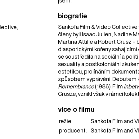
jsem.“
biografie
Sankofa Film & Video Collective 
ective,
členy byli Isaac Julien, Nadine
Martina Attille a Robert Crusz – 
diasporickými kořeny sahajícími d
se soustředila na sociální a poli
sexuality a postkoloniální zkuše
estetikou, prolínáním dokumentár
způsobem vyprávění. Debutem ko
Remembrance
(1986). Film
Inbet
Crusze, vznikl však v rámci kolek
více o filmu
režie:
Sankofa Film and V
producent:
Sankofa Film and Vi