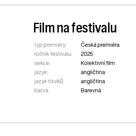
Film na festivalu
typ premiéry:
Česká premiéra
ročník festivalu:
2025
sekce:
Kolektivní film
jazyk:
angličtina
jazyk titulků:
angličtina
barva:
Barevná