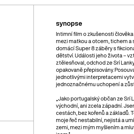
synopse
Intimní film o zkušenosti člov
mezi matkou a otcem, tichem a s
domácí Super 8 záběry s fikcion
dětství. Události jeho života – vzt
ztělesňoval, odchod ze Srí Lanky 
opakovaně přepisovány. Posouvá
jednotlivými interpretacemi vytvá
jednoznačnému uchopení a zůstá
„Jako portugalský občan ze Srí La
východní, ani zcela západní. Js
cestách, bez kořenů a základů. To
moje řeč nestabilní, nejistá a um
zemi, mezi mým myšlením a mluv