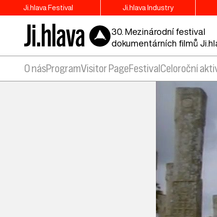
Ji.hlava Festival
Ji.hlava Industry
30. Mezinárodní festival
dokumentárních filmů Ji.h
O nás
Program
Visitor Page
Festival
Celoroční akti