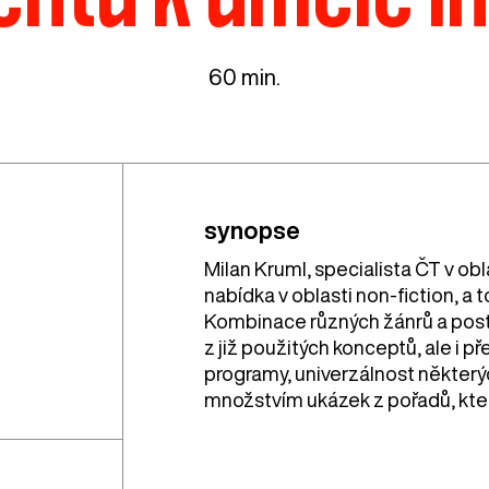
60 min.
synopse
Milan Kruml, specialista ČT v obl
nabídka v oblasti non-fiction, a t
Kombinace různých žánrů a post
z již použitých konceptů, ale i 
programy, univerzálnost někter
množstvím ukázek z pořadů, které