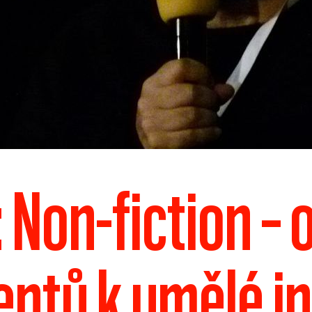
 Non-fiction – 
ntů k umělé in