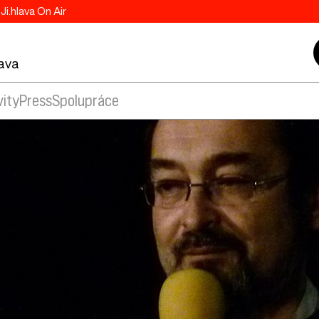
Ji.hlava On Air
lava
vity
Press
Spolupráce