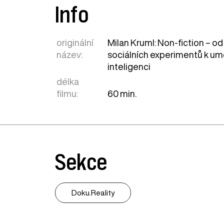
Info
originální
Milan Kruml: Non-fiction – od
název:
sociálních experimentů k um
inteligenci
délka
filmu:
60 min.
Sekce
Doku.Reality