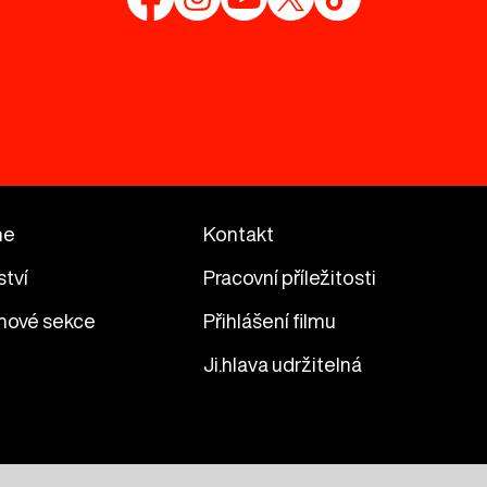
me
Kontakt
ství
Pracovní příležitosti
mové sekce
Přihlášení filmu
Ji.hlava udržitelná