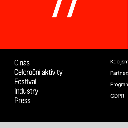
77
O nás
Kdo js
Celoroční aktivity
Partner
Festival
Progra
Industry
GDPR
Press