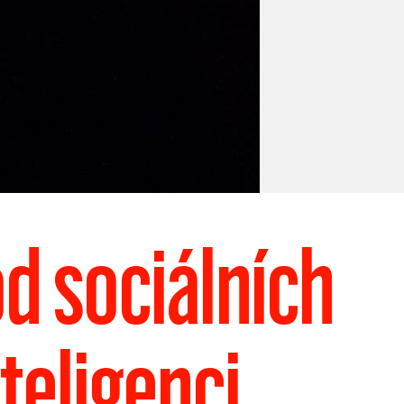
od sociálních
teligenci