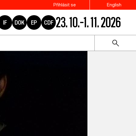
Přihlásit se
English
23. 10.–1. 11. 2026
IF
DOK
EP
CDF