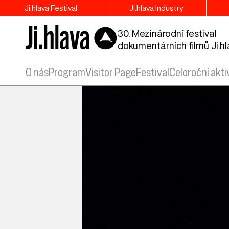
Ji.hlava Festival
Ji.hlava Industry
30. Mezinárodní festival
dokumentárních filmů Ji.h
O nás
Program
Visitor Page
Festival
Celoroční akti