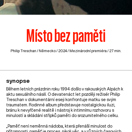
Místo bez paměti
Philip Treschan /
Německo
/ 2024 / Mezinárodní premiéra / 27 min.
synopse
Během letních prázdnin roku 1994 došlo v rakouských Alpách k
aktu sexuálního násilí. O devatenáct let později režisér Philip
Treschan v dokumentární eseji konfrontuje matku se svým
traumatem. Rodinné album představuje nostalgickou iluzi,
bránu k nevyřčené realitě i nástroj k intimnímu rozhovoru s
minulostí a skládání střípků paměti do srozumitelného celku.
„Paměť není neměnná nádoba, která přenáší minulost do
přítomnosti; paměť je proces, nikoli věc, a v různých časových