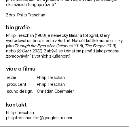
okamžicích funguje různě.“
Zdroj:
Philip Treschan
biografie
Philip Treschan (1988) je německý filmař a fotograf, který
vystudoval umění a média v Berlíně. Natočil krátké hrané snímky
jako
Through the Eyes of an Octopus
(2018),
The Forger
(2019)
nebo
99 Cent
(2022). Zabývá se tématem paměti jako procesu
zpracovávání životních zkušeností.
více o filmu
režie:
Philip Treschan
producent:
Philip Treschan
sound design:
Christian Obermaier
kontakt
Philip Treschan
philip.treschan.film@googlemail.com