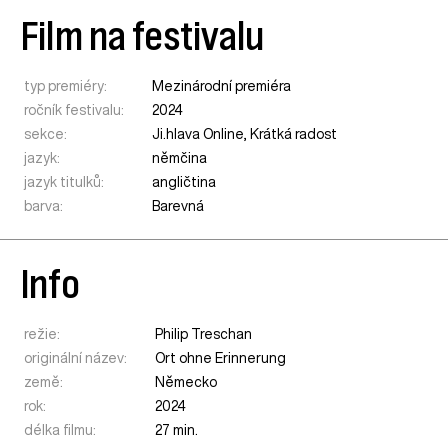
Film na festivalu
typ premiéry:
Mezinárodní premiéra
ročník festivalu:
2024
sekce:
Ji.hlava Online
,
Krátká radost
jazyk:
němčina
jazyk titulků:
angličtina
barva:
Barevná
Info
režie:
Philip Treschan
originální název:
Ort ohne Erinnerung
země:
Německo
rok:
2024
délka filmu:
27 min.