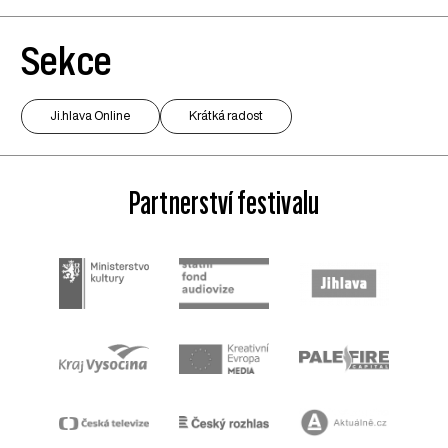
Sekce
Ji.hlava Online
Krátká radost
Partnerství festivalu