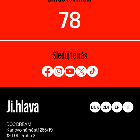
78
Sledujte nás
DOK
CDF
EP
IF
DOC.DREAM​
Karlovo náměstí 285/19
120 00 Praha 2