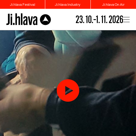
Ji.hlava Festival
Ji.hlava Industry
Ji.hlava On Air
23. 10.–1. 11. 2026