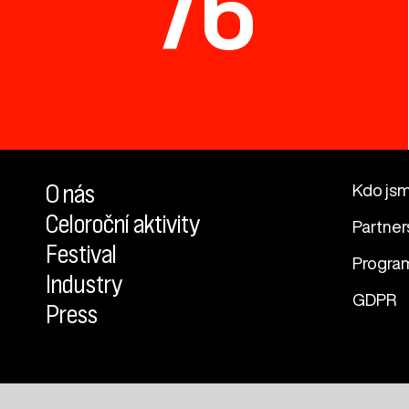
76
O nás
Kdo js
Celoroční aktivity
Partner
Festival
Progra
Industry
GDPR
Press