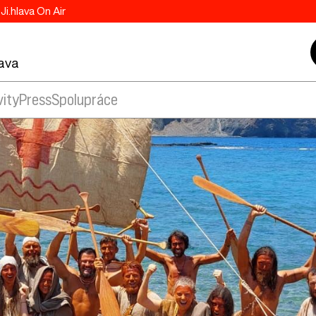
Ji.hlava On Air
lava
vity
Press
Spolupráce