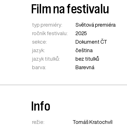
Film na festivalu
typ premiéry:
Světová premiéra
ročník festivalu:
2025
sekce:
Dokument ČT
jazyk:
čeština
jazyk titulků:
bez titulků
barva:
Barevná
Info
režie:
Tomáš Kratochvíl