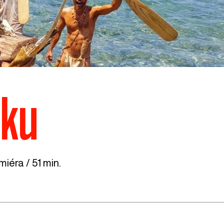
ěku
iéra / 51 min.