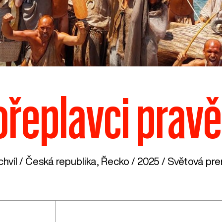
řeplavci prav
hvíl /
Česká republika
,
Řecko
/ 2025 / Světová prem