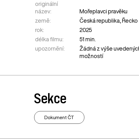
originální
název:
Mořeplavci pravěku
země:
Česká republika
,
Řecko
rok:
2025
délka filmu:
51 min.
upozornění:
Žádná z výše uvedenýc
možností
Sekce
Dokument ČT