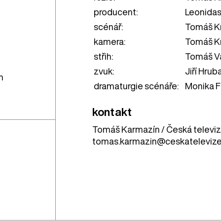
producent:
Leonidas
scénář:
Tomáš Kr
kamera:
Tomáš Kr
střih:
Tomáš V
zvuk:
Jiří Hrub
h
dramaturgie scénáře:
Monika F
kontakt
Tomáš Karmazín / Česká televi
tomas.karmazin@ceskatelevize