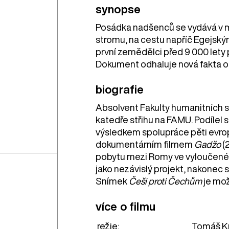
synopse
Posádka nadšenců se vydává v 
stromu, na cestu napříč Egejským
první zemědělci před 9 000 lety 
Dokument odhaluje nová fakta o 
biografie
Absolvent Fakulty humanitních st
katedře střihu na FAMU. Podílel 
výsledkem spolupráce pěti evrops
dokumentárním filmem
Gadžo
(2
pobytu mezi Romy ve vyloučené lo
jako nezávislý projekt, nakonec s
Snímek
Češi proti Čechům
je mo
více o filmu
režie:
Tomáš Kr