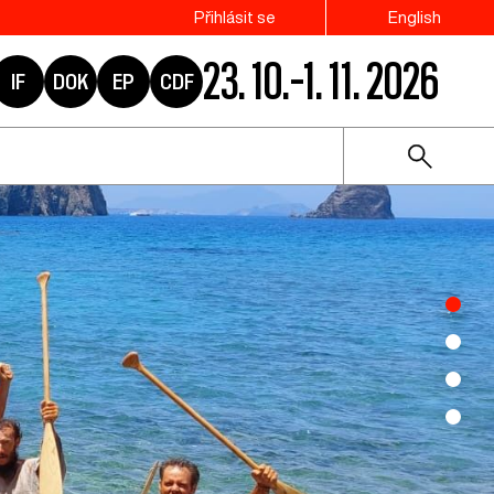
Přihlásit se
English
23. 10.–1. 11. 2026
IF
DOK
EP
CDF