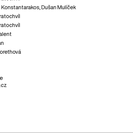
 Konstantarakos, Dušan Mulíček
atochvíl
atochvíl
alent
an
orethová
ze
.cz