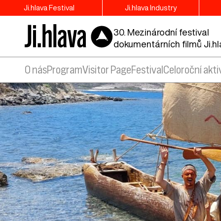
Ji.hlava Festival
Ji.hlava Industry
30. Mezinárodní festival
dokumentárních filmů Ji.h
O nás
Program
Visitor Page
Festival
Celoroční akti