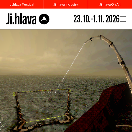
Ji.hlava Festival
Ji.hlava Industry
Ji.hlava On Air
23. 10.–1. 11. 2026