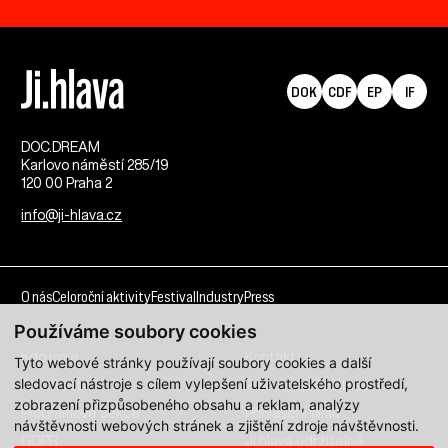
DOK
CDF
EP
IF
DOC.DREAM​
Karlovo náměstí 285/19
120 00 Praha 2
info@ji-hlava.cz
O nás
Celoroční aktivity
Festival
Industry
Press
Používáme soubory cookies
Kdo jsme
Kontakt
Tyto webové stránky používají soubory cookies a další
sledovací nástroje s cílem vylepšení uživatelského prostředí,
Partnerství
Pracovní příležitosti
zobrazení přizpůsobeného obsahu a reklam, analýzy
Programové sekce
Přihlášení filmu
návštěvnosti webových stránek a zjištění zdroje návštěvnosti.
GDPR
Ji.hlava udržitelná