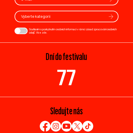
Vyberte kategorii
Souhlasím s poskytnutím osobních informací v rámci zásad zpracování osobních
údajů. Více
zde
.
Dní do festivalu
77
Sledujte nás