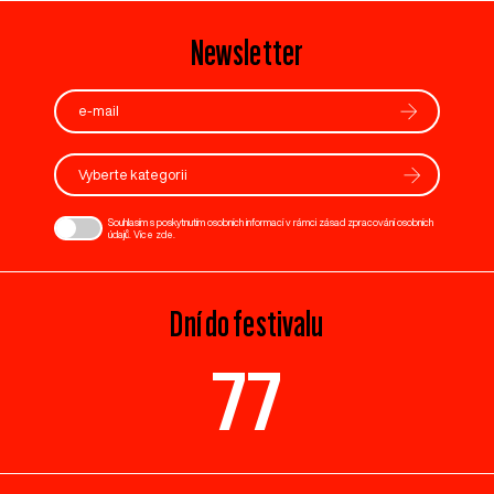
Newsletter
Vyberte kategorii
Souhlasím s poskytnutím osobních informací v rámci zásad zpracování osobních
údajů. Více
zde
.
Dní do festivalu
77