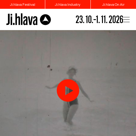
Ji.hlava Festival
Ji.hlava Industry
Ji.hlava On Air
23. 10.–1. 11. 2026