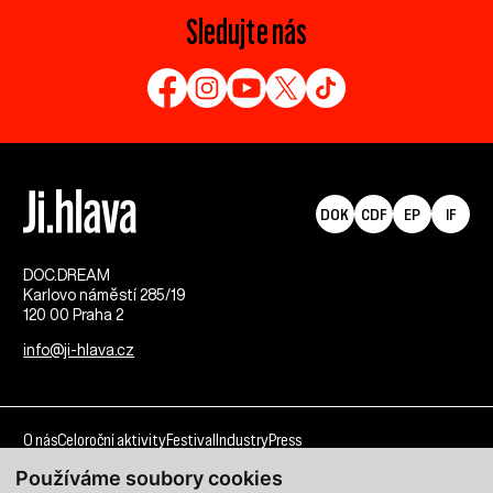
Sledujte nás
DOK
CDF
EP
IF
DOC.DREAM​
Karlovo náměstí 285/19
120 00 Praha 2
info@ji-hlava.cz
O nás
Celoroční aktivity
Festival
Industry
Press
Používáme soubory cookies