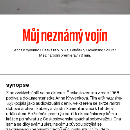
Můj neznámý vojín
Anna Kryvenko /
Česká republika
,
Lotyšsko
,
Slovensko
/ 2018 /
Mezinárodní premiéra / 79 min.
synopse
Z nezvyklých úhlů se na okupaci Československa v roce 1968
podívala dokumentaristka Anna Kryvenková. Film
Můj neznámý
vojín
pojala jako audiovizuální deník, ve kterém se skrze raritní
dobové archivní záběry a vlastní komentář vrací k tehdejším
událostem. Režisérčin prastrýc patřil k okupačním vojskům a
krátce po návratu z Československa spáchal sebevraždu. Ona
sama se díky svému ukrajinskému původu potýká se
zakořeněnou nenávistí Čechů vůči rusky mluvícím lidem.