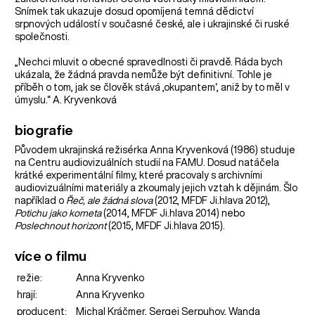
Snímek tak ukazuje dosud opomíjená temná dědictví
srpnových událostí v současné české, ale i ukrajinské či ruské
společnosti.
„Nechci mluvit o obecné spravedlnosti či pravdě. Ráda bych
ukázala, že žádná pravda nemůže být definitivní. Tohle je
příběh o tom, jak se člověk stává ‚okupantem‘, aniž by to měl v
úmyslu.“ A. Kryvenková
biografie
Původem ukrajinská režisérka Anna Kryvenková (1986) studuje
na Centru audiovizuálních studií na FAMU. Dosud natáčela
krátké experimentální filmy, které pracovaly s archivními
audiovizuálními materiály a zkoumaly jejich vztah k dějinám. Šlo
například o
Řeč, ale žádná slova
(2012, MFDF Ji.hlava 2012),
Potichu jako kometa
(2014, MFDF Ji.hlava 2014) nebo
Poslechnout horizont
(2015, MFDF Ji.hlava 2015).
více o filmu
režie:
Anna Kryvenko
hrají:
Anna Kryvenko
producent:
Michal Kráčmer, Sergei Serpuhov, Wanda