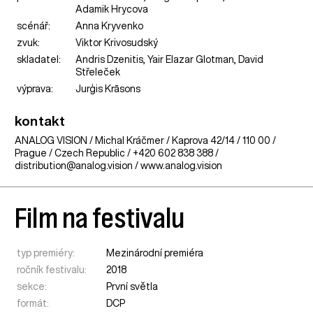
Adamik Hrycova
scénář:
Anna Kryvenko
zvuk:
Viktor Krivosudský
skladatel:
Andris Dzenitis, Yair Elazar Glotman, David
Střeleček
výprava:
Jurģis Krāsons
kontakt
ANALOG VISION / Michal Kráčmer / Kaprova 42/14 / 110 00 /
Prague / Czech Republic / +420
602 838 388 /
distribution@analog.vision / www.analog.vision
Film na festivalu
typ premiéry:
Mezinárodní premiéra
ročník festivalu:
2018
sekce:
První světla
formát:
DCP