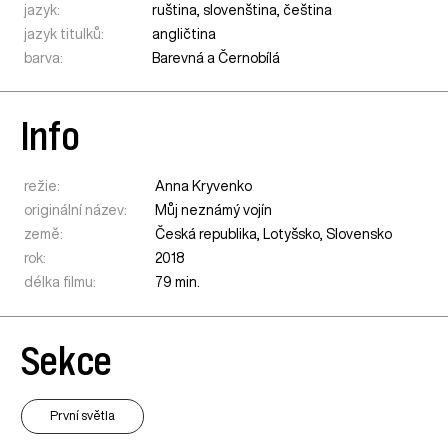
jazyk:
ruština, slovenština, čeština
jazyk titulků:
angličtina
barva:
Barevná a Černobílá
Info
režie:
Anna Kryvenko
originální název:
Můj neznámý vojín
země:
Česká republika
,
Lotyšsko
,
Slovensko
rok:
2018
délka filmu:
79 min.
Sekce
První světla