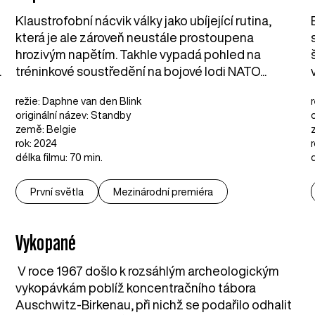
Klaustrofobní nácvik války jako ubíjející rutina,
která je ale zároveň neustále prostoupena
hrozivým napětím. Takhle vypadá pohled na
.
tréninkové soustředění na bojové lodi NATO...
režie: Daphne van den Blink
originální název: Standby
země: Belgie
rok: 2024
délka filmu: 70 min.
První světla
Mezinárodní premiéra
Vykopané
V roce 1967 došlo k rozsáhlým archeologickým
vykopávkám poblíž koncentračního tábora
Auschwitz-Birkenau, při nichž se podařilo odhalit