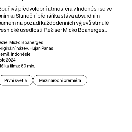
Bouřlivá předvolební atmosféra v Indonésii se ve
snímku Sluneční přeháňka stává absurdním
šumem na pozadí každodenních výjevů strnulé
vesnické usedlosti. Režisér Micko Boanerges...
režie: Micko Boanerges
originální název: Hujan Panas
země: Indonésie
rok: 2024
délka filmu: 60 min.
První světla
Mezinárodní premiéra