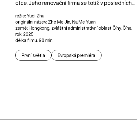
otce. Jeho renovační firma se totiž v posledních...
režie: Yudi Zhu
originální název: Zhe Me Jin, Na Me Yuan
země: Hongkong, zvláštní administrativní oblast Číny, Čína
rok: 2025
délka filmu: 98 min.
První světla
Evropská premiéra