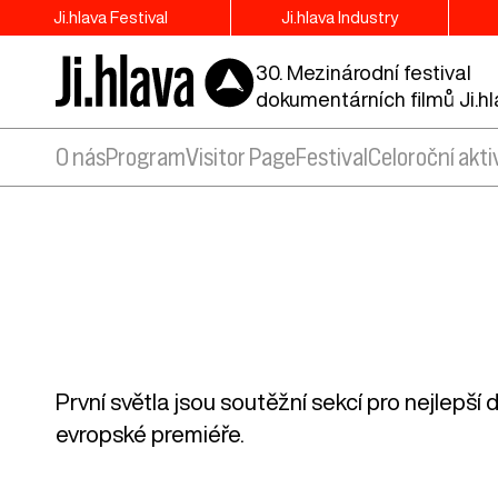
Ji.hlava Festival
Ji.hlava Industry
30. Mezinárodní festival
dokumentárních filmů Ji.h
O nás
Program
Visitor Page
Festival
Celoroční akti
První světla jsou soutěžní sekcí pro nejlep
evropské premiéře.