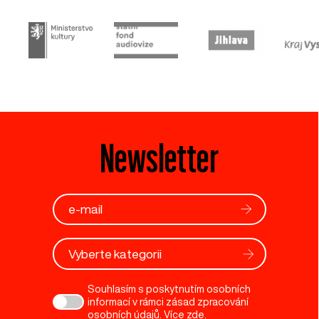
Newsletter
Vyberte kategorii
Souhlasím s poskytnutím osobních
informací v rámci zásad zpracování
osobních údajů. Více
zde
.