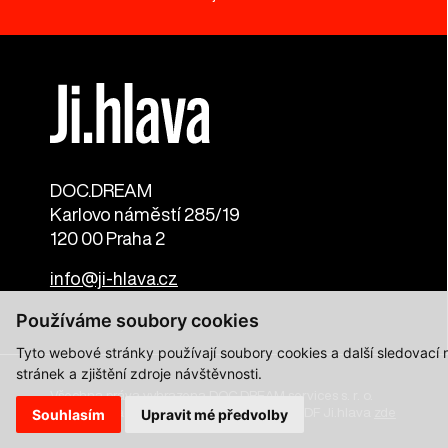
DOC.DREAM​
Karlovo náměstí 285/19
120 00 Praha 2
info@ji-hlava.cz
Používáme soubory cookies
Tyto webové stránky používají soubory cookies a další sledovací
stránek a zjištění zdroje návštěvnosti.
Všechna práva vyhrazena DOC.DREAM services s. r. o.
Zásady zpracování osobních údajů pro MFDF Ji.hlava
zde
Souhlasím
Upravit mé předvolby