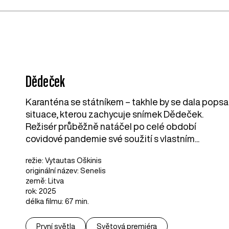
Dědeček
Karanténa se státníkem – takhle by se dala popsa
situace, kterou zachycuje snímek Dědeček.
Režisér průběžně natáčel po celé období
covidové pandemie své soužití s vlastním...
režie: Vytautas Oškinis
originální název: Senelis
země: Litva
rok: 2025
délka filmu: 67 min.
První světla
Světová premiéra