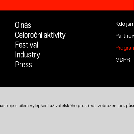
O nás
Kdo js
Celoroční aktivity
Partner
Festival
Progra
Industry
GDPR
Press
 nástroje s cílem vylepšení uživatelského prostředí, zobrazení přiz