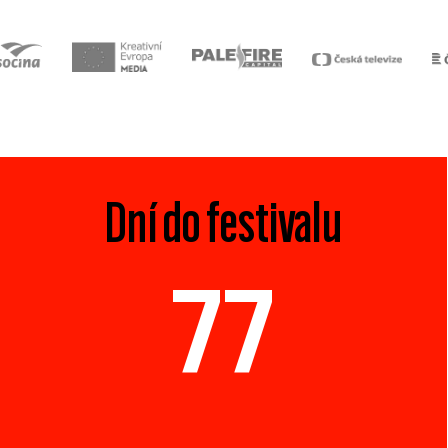
Dní do festivalu
77