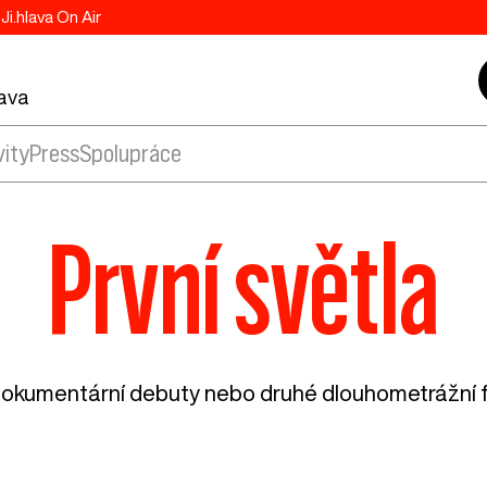
Ji.hlava On Air
lava
vity
Press
Spolupráce
První světla
ší dokumentární debuty nebo druhé dlouhometrážní