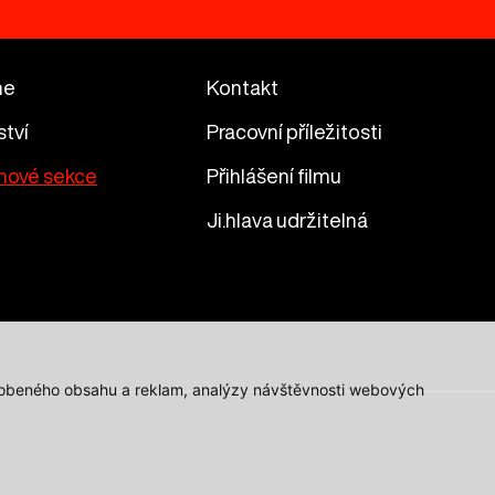
me
Kontakt
ství
Pracovní příležitosti
mové sekce
Přihlášení filmu
Ji.hlava udržitelná
působeného obsahu a reklam, analýzy návštěvnosti webových