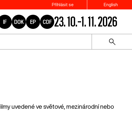
Přihlásit se
English
23. 10.–1. 11. 2026
IF
DOK
EP
CDF
 filmy uvedené ve světové, mezinárodní nebo