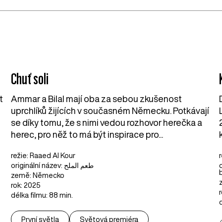
Chuť soli
t
Ammar a Bilal mají oba za sebou zkušenost
uprchlíků žijících v současném Německu. Potkávají
se díky tomu, že s nimi vedou rozhovor herečka a
herec, pro něž to má být inspirace pro...
režie: Raaed Al Kour
originální název: طعم الملح
země: Německo
rok: 2025
délka filmu: 88 min.
První světla
Světová premiéra