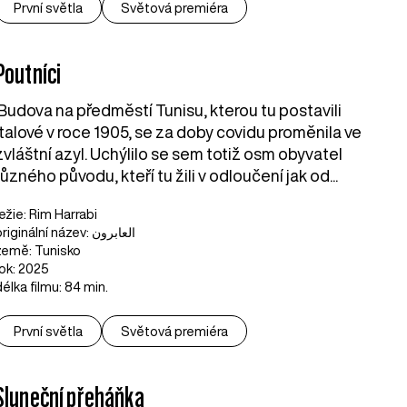
První světla
Světová premiéra
Poutníci
Budova na předměstí Tunisu, kterou tu postavili
Italové v roce 1905, se za doby covidu proměnila ve
zvláštní azyl. Uchýlilo se sem totiž osm obyvatel
různého původu, kteří tu žili v odloučení jak od...
režie: Rim Harrabi
originální název: العابرون
země: Tunisko
rok: 2025
délka filmu: 84 min.
První světla
Světová premiéra
Sluneční přeháňka