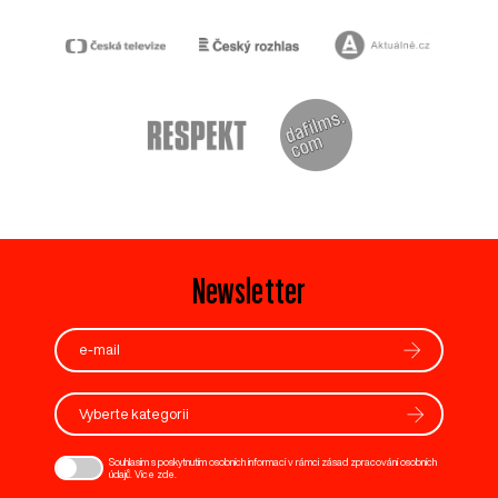
Newsletter
Vyberte kategorii
Souhlasím s poskytnutím osobních informací v rámci zásad zpracování osobních
údajů. Více
zde
.