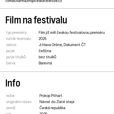
tomas.karmazin@ceskatelevize.cz
Film na festivalu
typ premiéry:
Film již měl českou festivalovou premiéru
ročník festivalu:
2025
sekce:
Ji.hlava Online
,
Dokument ČT
jazyk:
čeština
jazyk titulků:
bez titulků
barva:
Barevná
Info
režie:
Prokop Pithart
originální název:
Návrat do Zlaté stepi
země:
Česká republika