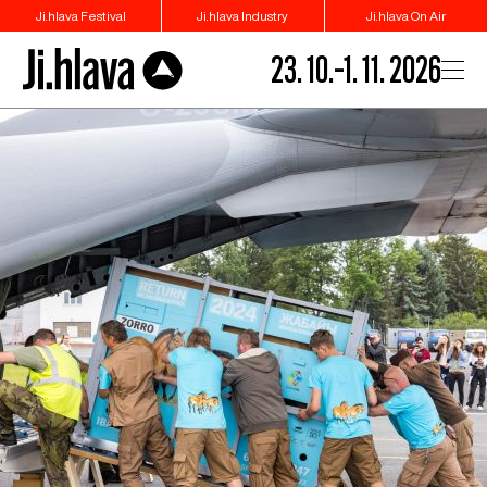
Ji.hlava Festival
Ji.hlava Industry
Ji.hlava On Air
23. 10.–1. 11. 2026