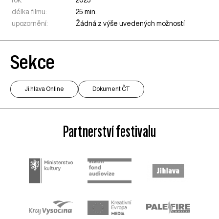
rok:
2025
délka filmu:
25 min.
upozornění:
Žádná z výše uvedených možností
Sekce
Ji.hlava Online
Dokument ČT
Partnerství festivalu