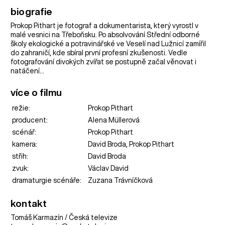
biografie
Prokop Pithart je fotograf a dokumentarista, který vyrostl v
malé vesnici na Třeboňsku. Po absolvování Střední odborné
školy ekologické a potravinářské ve Veselí nad Lužnicí zamířil
do zahraničí, kde sbíral první profesní zkušenosti. Vedle
fotografování divokých zvířat se postupně začal věnovat i
natáčení…
více o filmu
režie:
Prokop Pithart
producent:
Alena Müllerová
scénář:
Prokop Pithart
kamera:
David Broda, Prokop Pithart
střih:
David Broda
zvuk:
Václav David
dramaturgie scénáře:
Zuzana Trávníčková
kontakt
Tomáš Karmazín / Česká televize