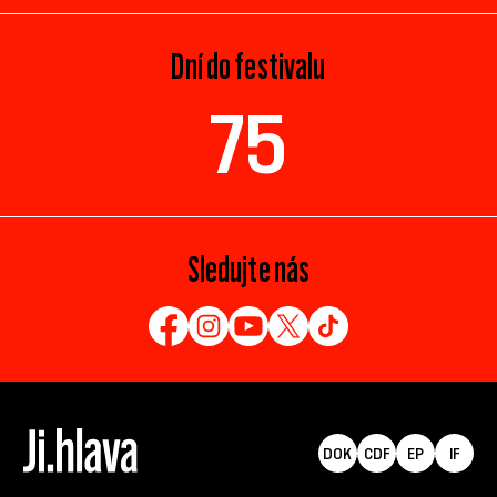
Dní do festivalu
75
Sledujte nás
DOK
CDF
EP
IF