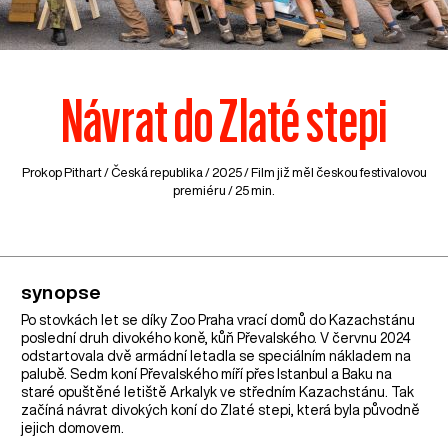
Návrat do Zlaté stepi
Prokop Pithart /
Česká republika
/ 2025 / Film již měl českou festivalovou
premiéru / 25 min.
synopse
Po stovkách let se díky Zoo Praha vrací domů do Kazachstánu
poslední druh divokého koně, kůň Převalského. V červnu 2024
odstartovala dvě armádní letadla se speciálním nákladem na
palubě. Sedm koní Převalského míří přes Istanbul a Baku na
staré opuštěné letiště Arkalyk ve středním Kazachstánu. Tak
začíná návrat divokých koní do Zlaté stepi, která byla původně
jejich domovem.