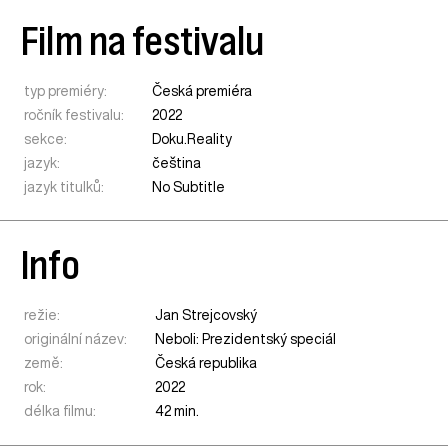
Film na festivalu
typ premiéry:
Česká premiéra
ročník festivalu:
2022
sekce:
Doku.Reality
jazyk:
čeština
jazyk titulků:
No Subtitle
Info
režie:
Jan Strejcovský
originální název:
Neboli: Prezidentský speciál
země:
Česká republika
rok:
2022
délka filmu:
42 min.