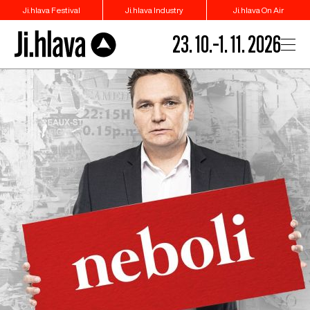
Ji.hlava Festival
Ji.hlava Industry
Ji.hlava On Air
23. 10.–1. 11. 2026