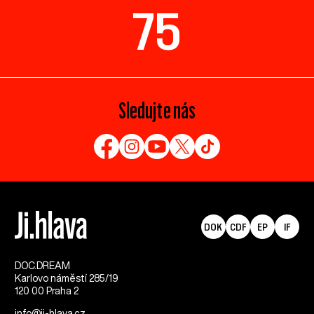
75
Sledujte nás
DOK
CDF
EP
IF
DOC.DREAM​
Karlovo náměstí 285/19
120 00 Praha 2
info@ji-hlava.cz