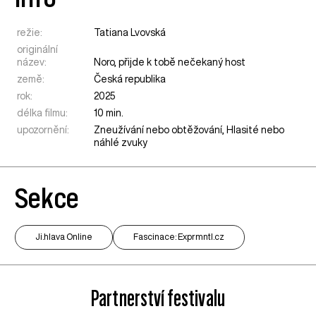
režie:
Tatiana Lvovská
originální
název:
Noro, přijde k tobě nečekaný host
země:
Česká republika
rok:
2025
délka filmu:
10 min.
upozornění:
Zneužívání nebo obtěžování, Hlasité nebo
náhlé zvuky
Sekce
Ji.hlava Online
Fascinace: Exprmntl.cz
Partnerství festivalu