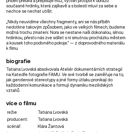
příběh přebírá a přepisuje muž, vytváří protipól k obrazu
současné hrdinky, která zajíkavě a s bolestí mluví za sebe a
nechce se nechat utišit.
„Nikdy neuvidíme všechny fragmenty, ani se nás příběh
nedotkne takovým způsobem, jako ve velkých filmech, budeme
možná trochu zmatení. Nora se nestane naší dokonalou, silnou
hrdinkou, přesto nás zve sdílet s ní smutnou procházku městem
a kousek toho podivného pokoje.“ — z doprovodného materiálu
k filmu
biografie
Tatiana Lvovská absolvovala Ateliér dokumentárních strategií
na Katedře fotografie FAMU. Ve své tvorbě se zaměřuje na to,
jak genderové stereotypy a jiné formy útlaku pronikají do
každodenní komunikace a formují dynamiku mezilidských
vztahů.
více o filmu
režie:
Tatiana Lvovská
producent:
Tatiana Lvovská
scénář:
Klára Žantová