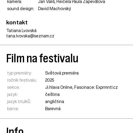
kamera:
Jan Vališ, Reičela Paula Zapevālova
sound design:
David Machovský
kontakt
Tatiana Lvovská
tana.lvovska@seznam.cz
Film na festivalu
typ premiéry:
Světová premiéra
ročník festivalu:
2025
sekce:
Ji.hlava Online
,
Fascinace: Exprmntl.cz
jazyk:
čeština
jazyk titulků:
angličtina
barva:
Barevná
Info