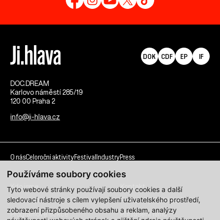
DOK
CDF
EP
IF
DOC.DREAM​
Karlovo náměstí 285/19
120 00 Praha 2
info@ji-hlava.cz
O nás
Celoroční aktivity
Festival
Industry
Press
Používáme soubory cookies
Kdo jsme
Kontakt
Tyto webové stránky používají soubory cookies a další
sledovací nástroje s cílem vylepšení uživatelského prostředí,
Partnerství
Pracovní příležitosti
zobrazení přizpůsobeného obsahu a reklam, analýzy
Programové sekce
Přihlášení filmu