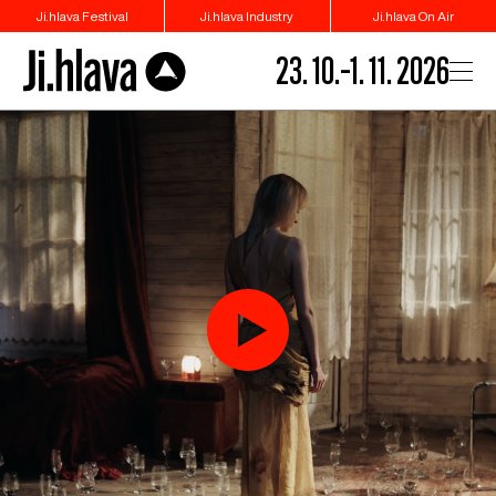
Ji.hlava Festival
Ji.hlava Industry
Ji.hlava On Air
23. 10.–1. 11. 2026