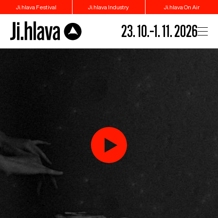
Ji.hlava Festival
Ji.hlava Industry
Ji.hlava On Air
23. 10.–1. 11. 2026