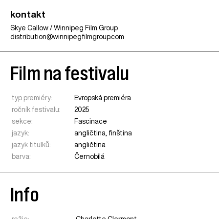
kontakt
Skye Callow / Winnipeg Film Group
distribution@winnipegfilmgroup.com
Film na festivalu
typ premiéry:
Evropská premiéra
ročník festivalu:
2025
sekce:
Fascinace
jazyk:
angličtina, finština
jazyk titulků:
angličtina
barva:
Černobílá
Info