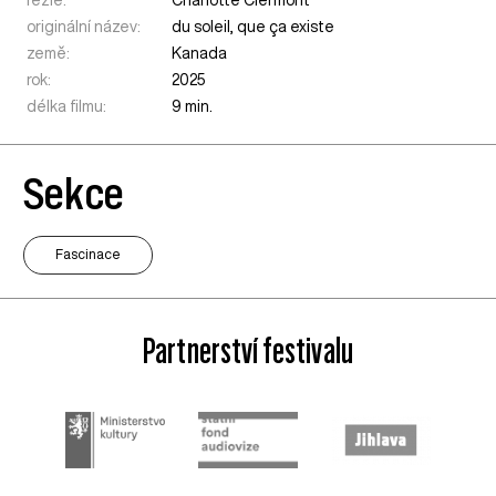
režie:
Charlotte Clermont
originální název:
du soleil, que ça existe
země:
Kanada
rok:
2025
délka filmu:
9 min.
Sekce
Fascinace
Partnerství festivalu