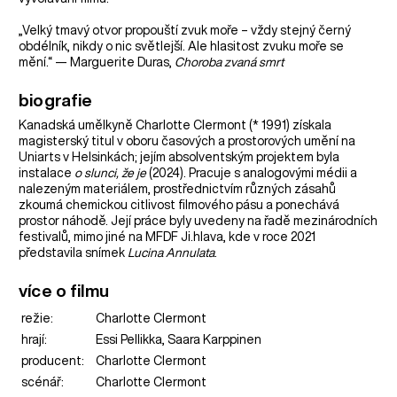
„Velký tmavý otvor propouští zvuk moře – vždy stejný černý
obdélník, nikdy o nic světlejší. Ale hlasitost zvuku moře se
mění.“ — Marguerite Duras,
Choroba zvaná smrt
biografie
Kanadská umělkyně Charlotte Clermont (* 1991) získala
magisterský titul v oboru časových a prostorových umění na
Uniarts v Helsinkách; jejím absolventským projektem byla
instalace
o slunci, že je
(2024). Pracuje s analogovými médii a
nalezeným materiálem, prostřednictvím různých zásahů
zkoumá chemickou citlivost filmového pásu a ponechává
prostor náhodě. Její práce byly uvedeny na řadě mezinárodních
festivalů, mimo jiné na MFDF Ji.hlava, kde v roce 2021
představila snímek
Lucina Annulata
.
více o filmu
režie:
Charlotte Clermont
hrají:
Essi Pellikka, Saara Karppinen
producent:
Charlotte Clermont
scénář:
Charlotte Clermont