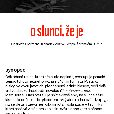
o slunci, že je
Charlotte Clermont /
Kanada
/ 2025 / Evropská premiéra / 9 min.
synopse
Odkládaná touha, která hřeje, ale neplane, prostupuje pomalé
tempo tohoto něžného vyznání v 16mm formátu. Poetický
dialog ve dvou jazycích, přednesený jedním hlasem, tvoří další
vrstvu obrazu. Inspirován novelou
Choroba zvaná smrt
Marguerite Duras přetavuje snímek myšlenky na slunce, tělo,
lásku a konečnost do rytmického skrývání a odhalování krajiny, v
níž se detaily zjevují jen díky mihotání solarizace – techniky,
která spočívá v krátkém záblesku světelného zdroje během
vyvolávání filmu.