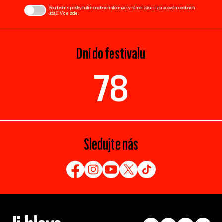
Souhlasím s poskytnutím osobních informací v rámci zásad zpracování osobních
údajů. Více
zde
.
Dní do festivalu
78
Sledujte nás