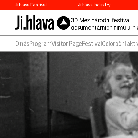
Ji.hlava Festival
Ji.hlava Industry
30. Mezinárodní festival
dokumentárních filmů Ji.h
O nás
Program
Visitor Page
Festival
Celoroční akti