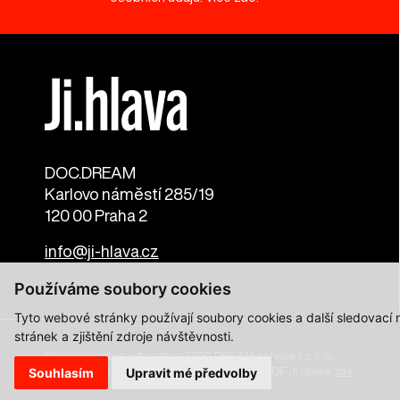
DOC.DREAM​
Karlovo náměstí 285/19
120 00 Praha 2
info@ji-hlava.cz
Používáme soubory cookies
Tyto webové stránky používají soubory cookies a další sledovací
stránek a zjištění zdroje návštěvnosti.
Všechna práva vyhrazena DOC.DREAM services s. r. o.
Zásady zpracování osobních údajů pro MFDF Ji.hlava
zde
Souhlasím
Upravit mé předvolby