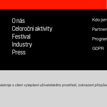
O nás
Kdo js
Celoroční aktivity
Partner
Festival
Progra
Industry
GDPR
Press
 nástroje s cílem vylepšení uživatelského prostředí, zobrazení přiz