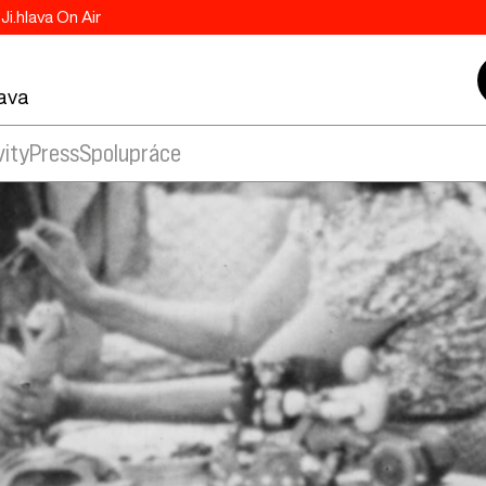
Ji.hlava On Air
lava
vity
Press
Spolupráce