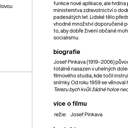
funkce nové aplikace, ale hrdi
alovou
ministerstva zdravotnictví o dod
padesátých let. Lidské tělo před
vhodné množství doporučené poh
to, aby dobře živení občané mohl
socialismu.
biografie
Josef Pinkava (1919–2006) původ
totálně nasazen v uhelných dole
filmového studia, kde točil inst
snímky. Od roku 1959 se věnoval 
Terezu bych kvůli žádné holce neo
více o filmu
režie:
Josef Pinkava