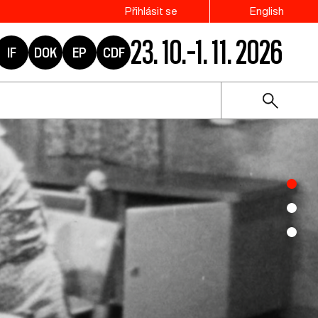
Přihlásit se
English
23. 10.–1. 11. 2026
IF
DOK
EP
CDF