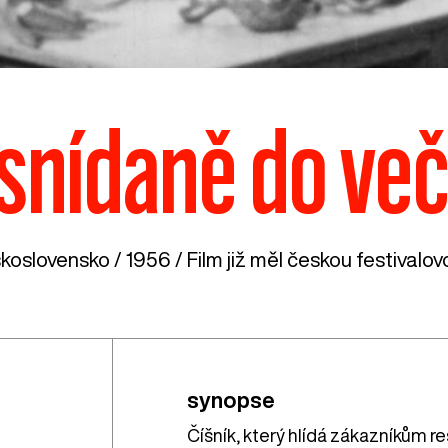
snídaně do ve
koslovensko
/ 1956 / Film již měl českou festivalov
synopse
Číšník, který hlídá zákazníkům res