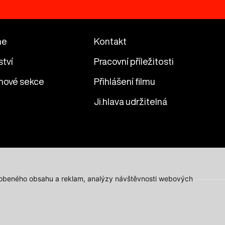
me
Kontakt
ství
Pracovní příležitosti
mové sekce
Přihlášení filmu
Ji.hlava udržitelná
působeného obsahu a reklam, analýzy návštěvnosti webových