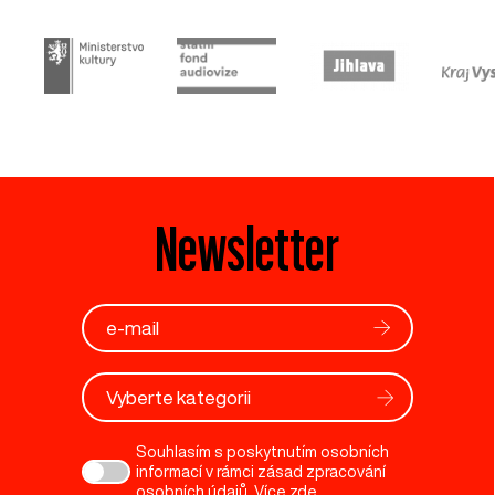
Newsletter
Vyberte kategorii
Souhlasím s poskytnutím osobních
informací v rámci zásad zpracování
osobních údajů. Více
zde
.