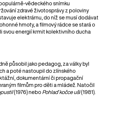
na populárně-vědeckého snímku
ržování zdravé životosprávy z poloviny
stavuje elektrárnu, do níž se musí dodávat
onné hmoty, a filmový rádce se stará o
i svou energií krmit kolektivního ducha
ně působil jako pedagog, za války byl
ch a poté nastoupil do zlínského
ruktážní, dokumentární či propagační
hraným filmům pro děti a mládež. Natočil
pustil
(1976) nebo
Pohlaď kočce uši
(1981).