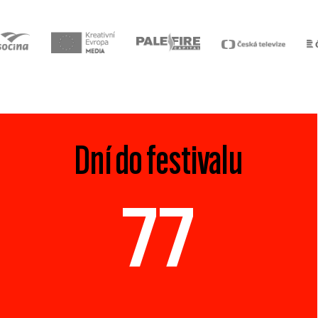
Dní do festivalu
77