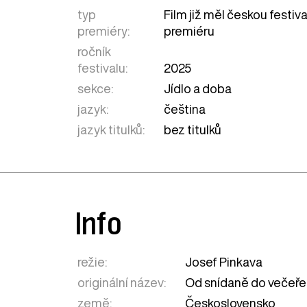
typ
Film již měl českou festiv
premiéry:
premiéru
ročník
festivalu:
2025
sekce:
Jídlo a doba
jazyk:
čeština
jazyk titulků:
bez titulků
Info
režie:
Josef Pinkava
originální název:
Od snídaně do večeře
země:
Československo