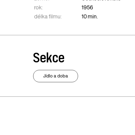
rok:
1956
délka filmu:
10 min.
Sekce
Jídlo a doba