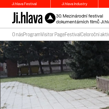
Ji.hlava Festival
Ji.hlava Industry
30. Mezinárodní festival
dokumentárních filmů Ji.h
O nás
Program
Visitor Page
Festival
Celoroční akti