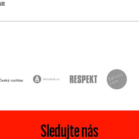
vue
Sledujte nás