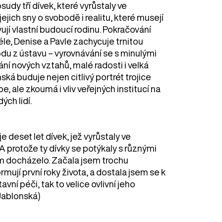
udy tří dívek, které vyrůstaly ve
jich sny o svobodě i realitu, které musejí
avují vlastní budoucí rodinu. Pokračování
, Denise a Pavle zachycuje trnitou
u z ústavu – vyrovnávání se s minulými
ní nových vztahů, malé radosti i velká
ská buduje nejen citlivý portrét trojice
 ale zkoumá i vliv veřejných institucí na
ých lidí.
e deset let dívek, jež vyrůstaly ve
 protože ty dívky se potýkaly s různými
im docházelo. Začala jsem trochu
mují první roky života, a dostala jsem se k
vní péči, tak to velice ovlivní jeho
 Jablonská)