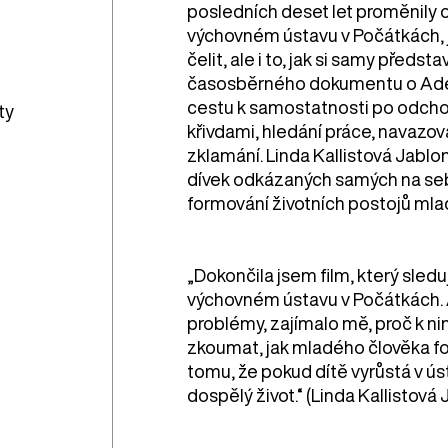
posledních deset let proměnily os
výchovném ústavu v Počátkách, je
čelit, ale i to, jak si samy předst
časosběrného dokumentu o Adéle
cestu k samostatnosti po odchod
ty
křivdami, hledání práce, navazová
zklamání. Linda Kallistová Jablon
dívek odkázaných samých na sebe,
formování životních postojů mlad
„Dokončila jsem film, který sleduj
výchovném ústavu v Počátkách. A
problémy, zajímalo mě, proč k n
zkoumat, jak mladého člověka for
tomu, že pokud dítě vyrůstá v ústa
dospělý život.“ (Linda Kallistová