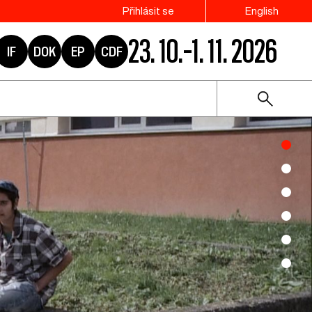
Přihlásit se
English
23. 10.–1. 11. 2026
IF
DOK
EP
CDF