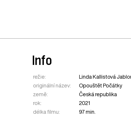
Info
režie:
Linda Kallistová Jabl
originální název:
Opouštět Počátky
země:
Česká republika
rok:
2021
délka filmu:
97 min.