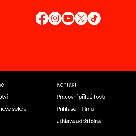
me
Kontakt
ství
Pracovní příležitosti
mové sekce
Přihlášení filmu
Ji.hlava udržitelná