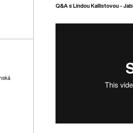
Q&A s Lindou Kallistovou - Jab
onská