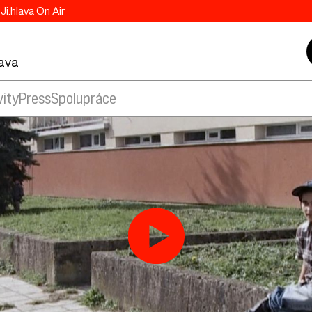
Ji.hlava On Air
lava
vity
Press
Spolupráce