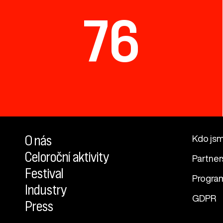
76
O nás
Kdo js
Celoroční aktivity
Partner
Festival
Progra
Industry
GDPR
Press