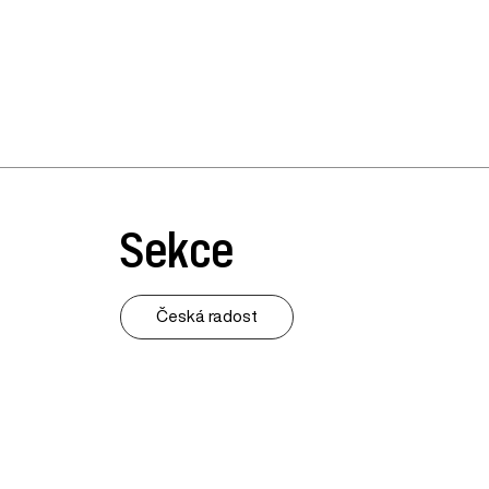
Sekce
Česká radost