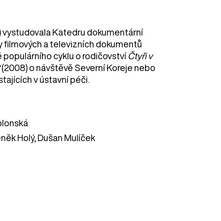
9) vystudovala Katedru dokumentární
y filmových a televizních dokumentů
ě populárního cyklu o rodičovství
Čtyři v
(2008) o návštěvě Severní Koreje nebo
stajících v ústavní péči.
blonská
něk Holý, Dušan Mulíček