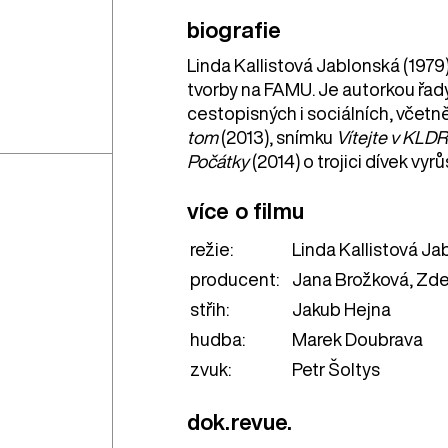
biografie
Linda Kallistová Jablonská (197
tvorby na FAMU. Je autorkou řad
cestopisných i sociálních, včetn
tom
(2013), snímku
Vítejte v KLDR
Počátky
(2014) o trojici dívek vyrů
více o filmu
režie:
Linda Kallistová Ja
producent:
Jana Brožková, Zde
střih:
Jakub Hejna
hudba:
Marek Doubrava
zvuk:
Petr Šoltys
dok.revue.