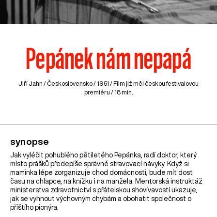
Pepánek nám nepapá
Jiří Jahn /
Československo
/ 1951 / Film již měl českou festivalovou
premiéru / 18 min.
synopse
Jak vyléčit pohublého pětiletého Pepánka, radí doktor, který
místo prášků předepíše správné stravovací návyky. Když si
maminka lépe zorganizuje chod domácnosti, bude mít dost
času na chlapce, na knížku i na manžela. Mentorská instruktáž
ministerstva zdravotnictví s přátelskou shovívavostí ukazuje,
jak se vyhnout výchovným chybám a obohatit společnost o
příštího pionýra.