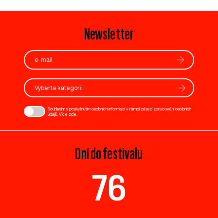
Newsletter
Vyberte kategorii
Souhlasím s poskytnutím osobních informací v rámci zásad zpracování osobních
údajů. Více
zde
.
Dní do festivalu
76