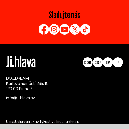
Sledujte nás
DOK
CDF
EP
IF
DOC.DREAM​
Karlovo náměstí 285/19
120 00 Praha 2
info@ji-hlava.cz
O nás
Celoroční aktivity
Festival
Industry
Press