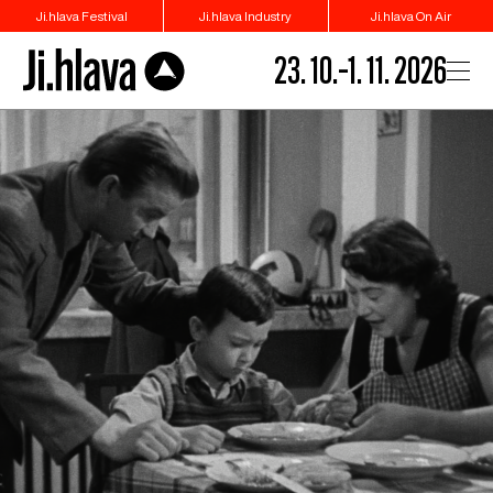
Ji.hlava Festival
Ji.hlava Industry
Ji.hlava On Air
23. 10.–1. 11. 2026