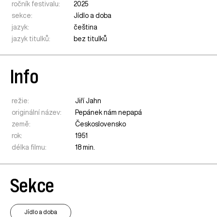
ročník festivalu:
2025
sekce:
Jídlo a doba
jazyk:
čeština
jazyk titulků:
bez titulků
Info
režie:
Jiří Jahn
originální název:
Pepánek nám nepapá
země:
Československo
rok:
1951
délka filmu:
18 min.
Sekce
Jídlo a doba