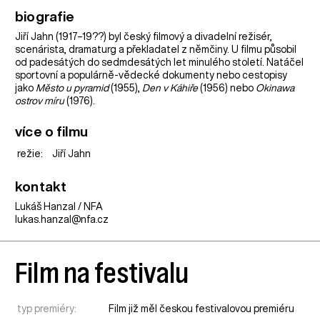
biografie
Jiří Jahn (1917–19??) byl český filmový a divadelní režisér,
scenárista, dramaturg a překladatel z němčiny. U filmu působil
od padesátých do sedmdesátých let minulého století. Natáčel
sportovní a populárně-vědecké dokumenty nebo cestopisy
jako
Město u pyramid
(1955),
Den v Káhiře
(1956) nebo
Okinawa
ostrov míru
(1976).
více o filmu
režie:
Jiří Jahn
kontakt
Lukáš Hanzal / NFA
lukas.hanzal@nfa.cz
Film na festivalu
typ premiéry:
Film již měl českou festivalovou premiéru