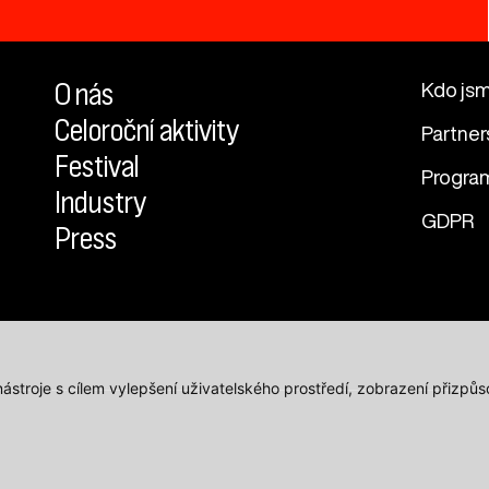
O nás
Kdo js
Celoroční aktivity
Partner
Festival
Progra
Industry
GDPR
Press
 nástroje s cílem vylepšení uživatelského prostředí, zobrazení přiz