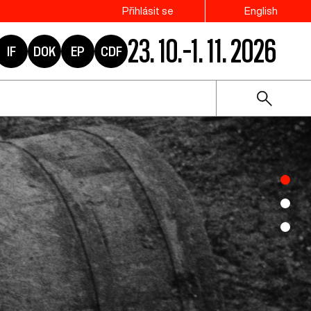
Přihlásit se
English
23. 10.–1. 11. 2026
IF
DOK
EP
CDF