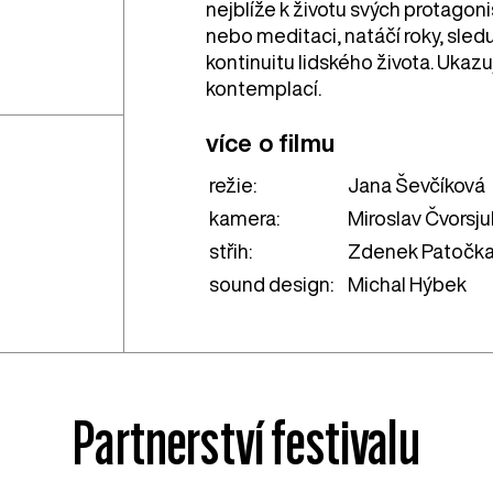
nejblíže k životu svých protagonis
nebo meditaci, natáčí roky, sled
kontinuitu lidského života. Ukaz
kontemplací.
více o filmu
režie:
Jana Ševčíková
kamera:
Miroslav Čvorsju
střih:
Zdenek Patočk
sound design:
Michal Hýbek
Partnerství festivalu