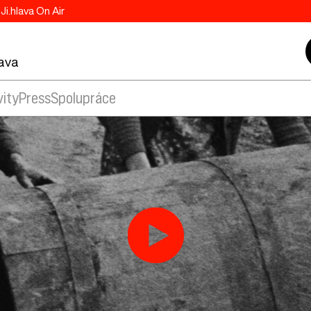
Ji.hlava On Air
lava
vity
Press
Spolupráce