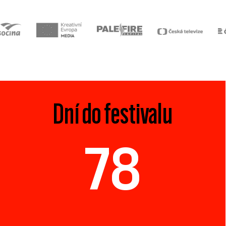
Dní do festivalu
78