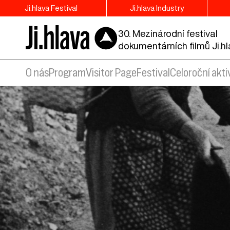
Ji.hlava Festival
Ji.hlava Industry
30. Mezinárodní festival
dokumentárních filmů Ji.h
O nás
Program
Visitor Page
Festival
Celoroční akti