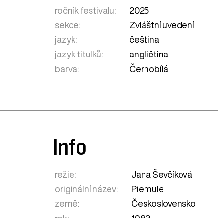
ročník festivalu:
2025
sekce:
Zvláštní uvedení
jazyk:
čeština
jazyk titulků:
angličtina
barva:
Černobílá
Info
režie:
Jana Ševčíková
originální název:
Piemule
země:
Československo
rok:
1983