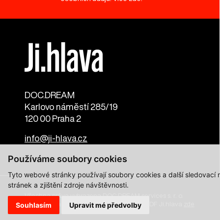
DOC.DREAM​
Karlovo náměstí 285/19
120 00 Praha 2
info@ji-hlava.cz
Používáme soubory cookies
Tyto webové stránky používají soubory cookies a další sledovací
stránek a zjištění zdroje návštěvnosti.
Všechna práva vyhrazena DOC.DREAM services s. r. o.
Zásady zpracování osobních údajů pro MFDF Ji.hlava
zde
Souhlasím
Upravit mé předvolby