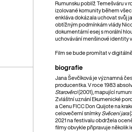
Rumunsku poblíž Temešváru v roc
izolované komunity během všech č
enkláva dokázala uchovat svůj jaz
obtížným podmínkám vlády Nicol
dokumentární esej s morální hlo
uchovávání menšinové identity 
Film se bude promítat v digitáln
biografie
Jana Ševčíková je významná čes
producentka. V roce 1983 absol
Starověrci
(2001), mapující rumu
Zvláštní uznání Ekumenické por
a Cenu FICC Don Quijote na kra
celovečerní snímky
Svěcení jara
2021 na festivalu obdržela oceně
filmy obvykle připravuje několik