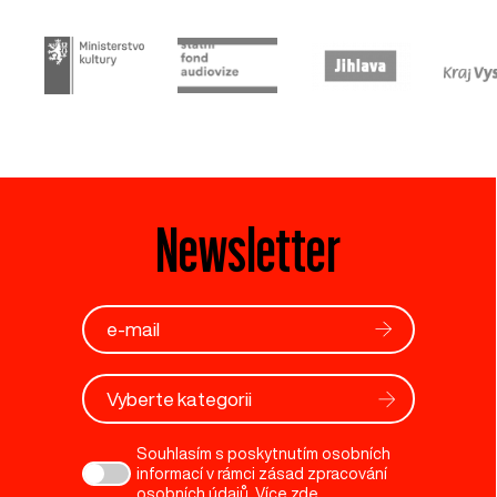
Newsletter
Vyberte kategorii
Souhlasím s poskytnutím osobních
informací v rámci zásad zpracování
osobních údajů. Více
zde
.