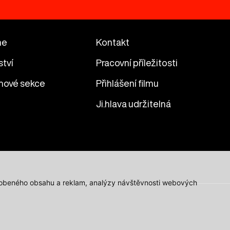
me
Kontakt
ství
Pracovní příležitosti
mové sekce
Přihlášení filmu
Ji.hlava udržitelná
působeného obsahu a reklam, analýzy návštěvnosti webových