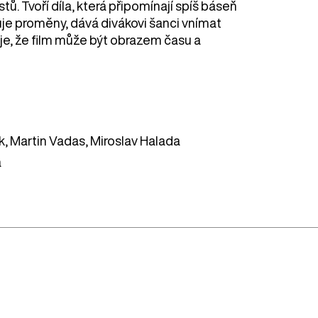
tů. Tvoří díla, která připomínají spíš báseň
uje proměny, dává divákovi šanci vnímat
uje, že film může být obrazem času a
k, Martin Vadas, Miroslav Halada
a