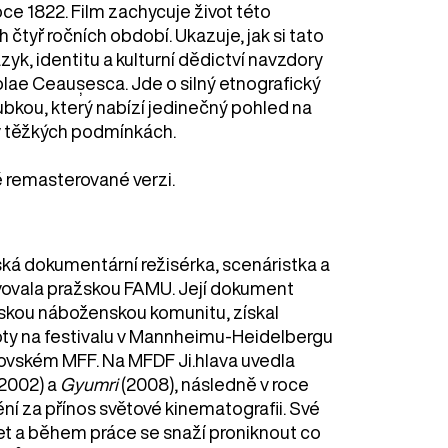
e 1822. Film zachycuje život této
tyř ročních období. Ukazuje, jak si tato
yk, identitu a kulturní dědictví navzdory
ae Ceaușesca. Jde o silný etnografický
ubkou, který nabízí jedinečný pohled na
v těžkých podmínkách.
ě remasterované verzi.
ká dokumentární režisérka, scenáristka a
vovala pražskou FAMU. Její dokument
nskou náboženskou komunitu, získal
oty na festivalu v Mannheimu-Heidelbergu
kovském MFF. Na MFDF Ji.hlava uvedla
(2002) a
Gyumri
(2008), následně v roce
ní za přínos světové kinematografii. Své
 let a během práce se snaží proniknout co