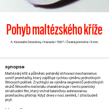
Pohyb maltézského kříže
A. Keewatin Dewdney /
Kanada
/ 1967 / Česká premiéra / 6 min.
synopse
Maltézský kříž a půlměsíc pohánějí strhovací mechanismus
uvnitř promítačky, který zajišťuje rychlou výměnu jednotlivých
filmových políček. Zrychlující se výměna segmentů jednotlivých
druhů filmového materiálu charakterizuje i tento poetický
strukturální film, který vrcholí básničkou adresovanou
promítacímu přístroji: Když dnes v noci zemřeš, / zítra budeš
pryč.