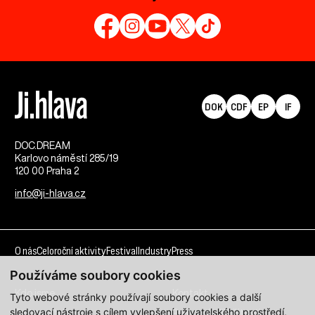
DOK
CDF
EP
IF
DOC.DREAM​
Karlovo náměstí 285/19
120 00 Praha 2
info@ji-hlava.cz
O nás
Celoroční aktivity
Festival
Industry
Press
Používáme soubory cookies
Kdo jsme
Kontakt
Tyto webové stránky používají soubory cookies a další
sledovací nástroje s cílem vylepšení uživatelského prostředí,
Partnerství
Pracovní příležitosti