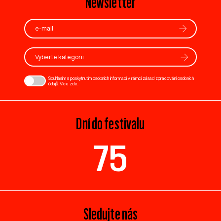
Newsletter
Vyberte kategorii
Souhlasím s poskytnutím osobních informací v rámci zásad zpracování osobních
údajů. Více
zde
.
Dní do festivalu
75
Sledujte nás