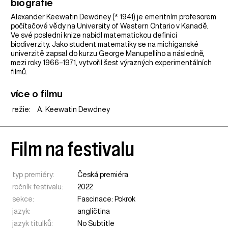
biografie
Alexander Keewatin Dewdney (* 1941) je emeritním profesorem
počítačové vědy na University of Western Ontario v Kanadě.
Ve své poslední knize nabídl matematickou definici
biodiverzity. Jako student matematiky se na michiganské
univerzitě zapsal do kurzu George Manupelliho a následně,
mezi roky 1966–1971, vytvořil šest výrazných experimentálních
filmů.
více o filmu
režie:
A. Keewatin Dewdney
Film na festivalu
typ premiéry:
Česká premiéra
ročník festivalu:
2022
sekce:
Fascinace: Pokrok
jazyk:
angličtina
jazyk titulků:
No Subtitle