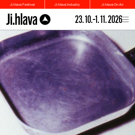
Ji.hlava Festival
Ji.hlava Industry
Ji.hlava On Air
23. 10.–1. 11. 2026