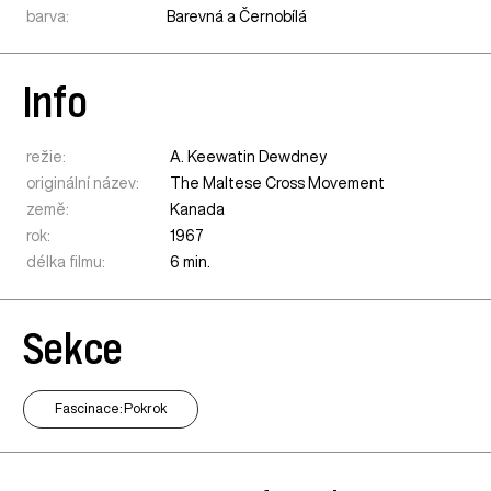
barva:
Barevná a Černobílá
Info
režie:
A. Keewatin Dewdney
originální název:
The Maltese Cross Movement
země:
Kanada
rok:
1967
délka filmu:
6 min.
Sekce
Fascinace: Pokrok