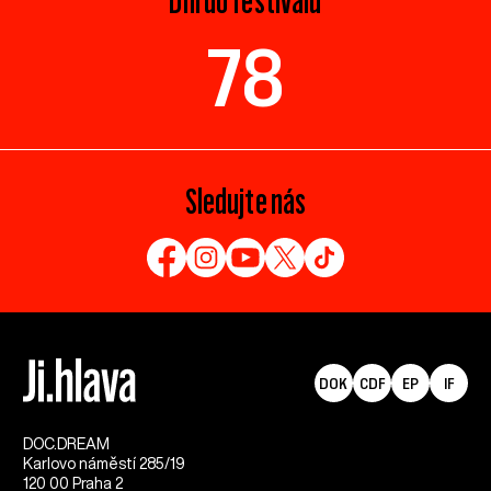
Dní do festivalu
78
Sledujte nás
DOK
CDF
EP
IF
DOC.DREAM​
Karlovo náměstí 285/19
120 00 Praha 2