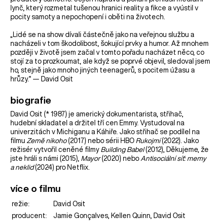
lynč, který rozmetal tušenou hranici reality a fikce a vyústil v
pocity samoty a nepochopení i oběti na životech.
„Lidé se na show dívali částečně jako na veřejnou službu a
nacházeli v tom škodolibost, šokující prvky a humor. Až mnohem
později v životě jsem začal v tomto pořadu nacházet něco, co
stojí za to prozkoumat, ale když se poprvé objevil, sledoval jsem
ho, stejně jako mnoho jiných teenagerů, s pocitem úžasu a
hrůzy.“ — David Osit
biografie
David Osit (* 1987) je americký dokumentarista, střihač,
hudební skladatel a držitel tří cen Emmy. Vystudoval na
univerzitách v Michiganu a Káhiře. Jako střihač se podílel na
filmu
Země nikoho
(2017) nebo sérii HBO
Rukojmí
(2022). Jako
režisér vytvořil ceněné filmy
Building Babel
(2012), Děkujeme, že
jste hráli s námi (2015),
Mayor
(2020) nebo
Antisociální síť: memy
a neklid
(2024) pro Netflix.
více o filmu
režie:
David Osit
producent:
Jamie Gonçalves, Kellen Quinn, David Osit