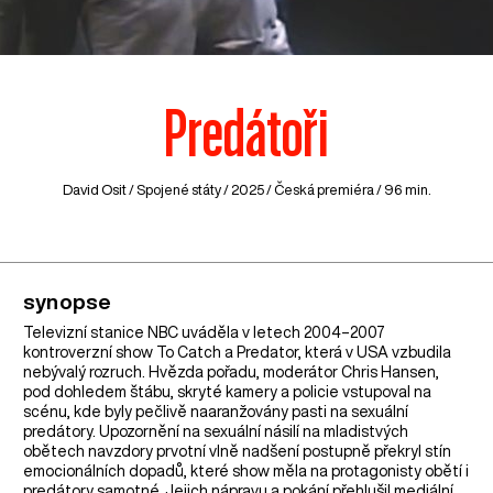
Predátoři
David Osit /
Spojené státy
/ 2025 / Česká premiéra / 96 min.
synopse
Televizní stanice NBC uváděla v letech 2004–2007
kontroverzní show To Catch a Predator, která v USA vzbudila
nebývalý rozruch. Hvězda pořadu, moderátor Chris Hansen,
pod dohledem štábu, skryté kamery a policie vstupoval na
scénu, kde byly pečlivě naaranžovány pasti na sexuální
predátory. Upozornění na sexuální násilí na mladistvých
obětech navzdory prvotní vlně nadšení postupně překryl stín
emocionálních dopadů, které show měla na protagonisty obětí i
predátory samotné. Jejich nápravu a pokání přehlušil mediální