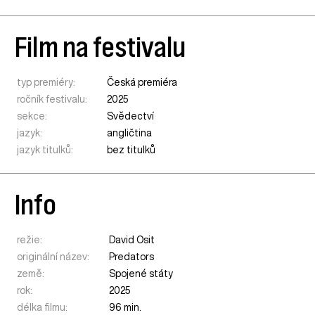
Film na festivalu
typ premiéry:
Česká premiéra
ročník festivalu:
2025
sekce:
Svědectví
jazyk:
angličtina
jazyk titulků:
bez titulků
Info
režie:
David Osit
originální název:
Predators
země:
Spojené státy
rok:
2025
délka filmu:
96 min.