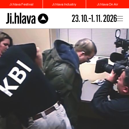
Ji.hlava Festival
Ji.hlava Industry
Ji.hlava On Air
23. 10.–1. 11. 2026