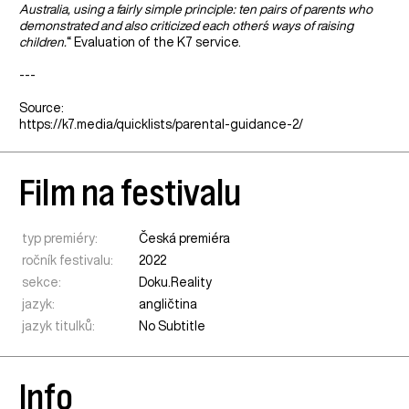
Australia, using a fairly simple principle: ten pairs of parents who
demonstrated and also criticized each other´s ways of raising
children.
“ Evaluation of the K7 service.
---
Source:
https://k7.media/quicklists/parental-guidance-2/
Film na festivalu
typ premiéry:
Česká premiéra
ročník festivalu:
2022
sekce:
Doku.Reality
jazyk:
angličtina
jazyk titulků:
No Subtitle
Info