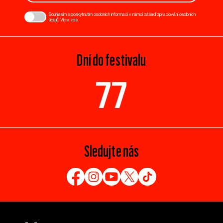
Souhlasím s poskytnutím osobních informací v rámci zásad zpracování osobních
údajů. Více
zde
.
Dní do festivalu
77
Sledujte nás