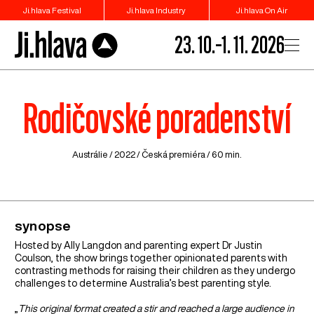
Ji.hlava Festival
Ji.hlava Industry
Ji.hlava On Air
23. 10.–1. 11. 2026
Rodičovské poradenství
Austrálie
/ 2022 / Česká premiéra / 60 min.
synopse
Hosted by Ally Langdon and parenting expert Dr Justin
Coulson, the show brings together opinionated parents with
contrasting methods for raising their children as they undergo
challenges to determine Australia’s best parenting style.
„
This original format created a stir and reached a large audience in