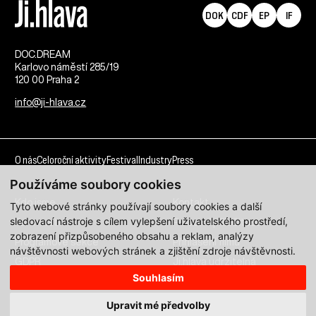
DOK
CDF
EP
IF
DOC.DREAM​
Karlovo náměstí 285/19
120 00 Praha 2
info@ji-hlava.cz
O nás
Celoroční aktivity
Festival
Industry
Press
Používáme soubory cookies
Kdo jsme
Kontakt
Tyto webové stránky používají soubory cookies a další
sledovací nástroje s cílem vylepšení uživatelského prostředí,
Partnerství
Pracovní příležitosti
zobrazení přizpůsobeného obsahu a reklam, analýzy
Programové sekce
Přihlášení filmu
návštěvnosti webových stránek a zjištění zdroje návštěvnosti.
GDPR
Ji.hlava udržitelná
Souhlasím
Všechna práva vyhrazena DOC.DREAM services s. r. o.
Upravit mé předvolby
Zásady zpracování osobních údajů pro MFDF Ji.hlava
zde