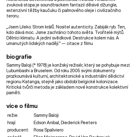
zvuková stopa je soundtrackem fantazií děsivé džungle,
extenzivní těžby kaučuku či palmového oleje i civilizačního
teroru.
„Jsem Lileko. Strom králů. Nositel autenticity. Zabiják ryb. Ten,
kdo dává moc. Jsme zachránci tohoto světa. Tvořitelé mýtů.
Dělníci klimatu. A jediní svědkové. Destrukce kolem nás. A
umanutých lidských nadějí.“ — citace z filmu
biografie
Sammy Baloji (* 1978) je konžský režisér, který se pohybuje mezi
Lubumbashi a Bruselem. Od roku 2005 svými dokumenty
prozkoumává kulturní, architektonické a industriální dědictví
regionu Katanga, stejně jako období belgické kolonizace.
Kritická tvůrčí metoda je základem nové konstrukce kolektivní
paměti.
více o filmu
režie:
Sammy Baloji
hrají:
Edson Anibal, Diederick Peeters
producent:
Rosa Spaliviero