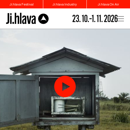
Ji.hlava Festival
Ji.hlava Industry
Ji.hlava On Air
23. 10.–1. 11. 2026