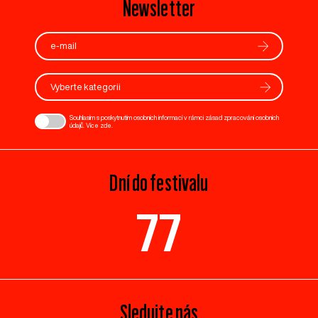
Newsletter
Vyberte kategorii
Souhlasím s poskytnutím osobních informací v rámci zásad zpracování osobních
údajů. Více
zde
.
Dní do festivalu
77
Sledujte nás