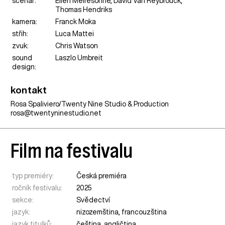
scénář:
Ellen Meiresonne, David Van Reybrouck,
Thomas Hendriks
kamera:
Franck Moka
střih:
Luca Mattei
zvuk:
Chris Watson
sound
Laszlo Umbreit
design:
kontakt
Rosa Spaliviero/Twenty Nine Studio & Production
rosa@twentyninestudio.net
Film na festivalu
typ premiéry:
Česká premiéra
ročník festivalu:
2025
sekce:
Svědectví
jazyk:
nizozemština, francouzština
jazyk titulků:
čeština, angličtina