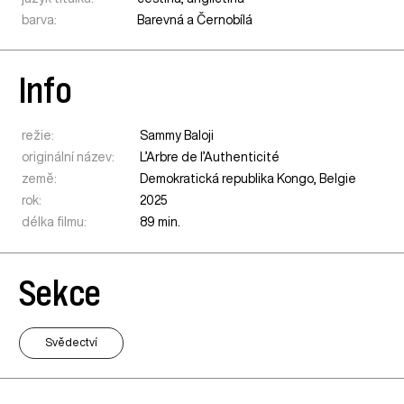
barva:
Barevná a Černobílá
Info
režie:
Sammy Baloji
originální název:
L’Arbre de l’Authenticité
země:
Demokratická republika Kongo
,
Belgie
rok:
2025
délka filmu:
89 min.
Sekce
Svědectví