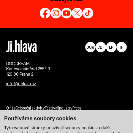
DOK
CDF
EP
IF
DOC.DREAM​
Karlovo náměstí 285/19
120 00 Praha 2
info@ji-hlava.cz
O nás
Celoroční aktivity
Festival
Industry
Press
Používáme soubory cookies
Kdo jsme
Kontakt
Tyto webové stránky používají soubory cookies a další