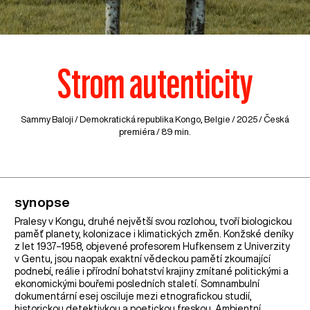
Strom autenticity
Sammy Baloji /
Demokratická republika Kongo
,
Belgie
/ 2025 / Česká
premiéra / 89 min.
synopse
Pralesy v Kongu, druhé největší svou rozlohou, tvoří biologickou
paměť planety, kolonizace i klimatických změn. Konžské deníky
z let 1937–1958, objevené profesorem Hufkensem z Univerzity
v Gentu, jsou naopak exaktní vědeckou pamětí zkoumající
podnebí, reálie i přírodní bohatství krajiny zmítané politickými a
ekonomickými bouřemi posledních staletí. Somnambulní
dokumentární esej osciluje mezi etnografickou studií,
historickou detektivkou a poetickou freskou. Ambientní