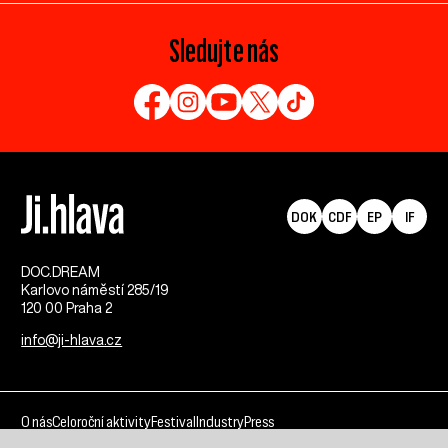
Sledujte nás
DOK
CDF
EP
IF
DOC.DREAM​
Karlovo náměstí 285/19
120 00 Praha 2
info@ji-hlava.cz
O nás
Celoroční aktivity
Festival
Industry
Press