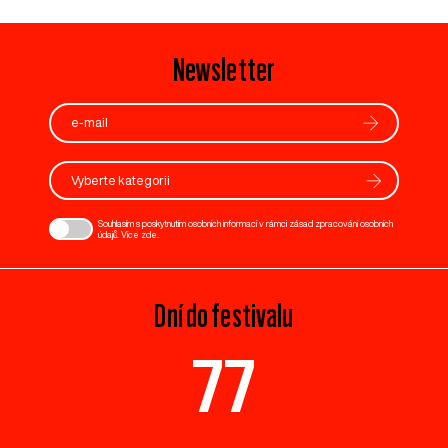
Newsletter
Vyberte kategorii
Souhlasím s poskytnutím osobních informací v rámci zásad zpracování osobních
údajů. Více
zde
.
Dní do festivalu
77