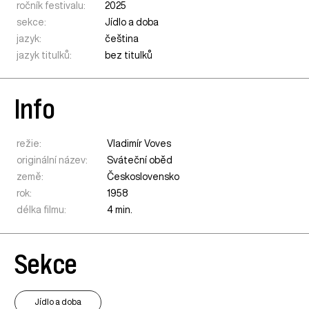
ročník festivalu:
2025
sekce:
Jídlo a doba
jazyk:
čeština
jazyk titulků:
bez titulků
Info
režie:
Vladimír Voves
originální název:
Sváteční oběd
země:
Československo
rok:
1958
délka filmu:
4 min.
Sekce
Jídlo a doba