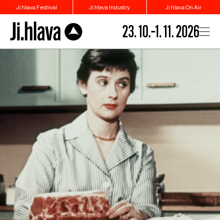
Ji.hlava Festival
Ji.hlava Industry
Ji.hlava On Air
23. 10.–1. 11. 2026