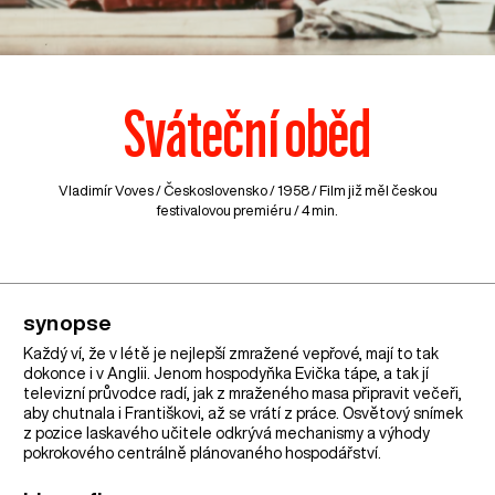
Sváteční oběd
Vladimír Voves /
Československo
/ 1958 / Film již měl českou
festivalovou premiéru / 4 min.
synopse
Každý ví, že v létě je nejlepší zmražené vepřové, mají to tak
dokonce i v Anglii. Jenom hospodyňka Evička tápe, a tak jí
televizní průvodce radí, jak z mraženého masa připravit večeři,
aby chutnala i Františkovi, až se vrátí z práce. Osvětový snímek
z pozice laskavého učitele odkrývá mechanismy a výhody
pokrokového centrálně plánovaného hospodářství.