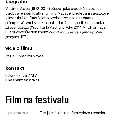
biografie
Vladimír Voves (1922–2014) působil jako produkční, vedoucí
výroby a režisér Krátkého filmu. Natáčel především zakázkové
a instruktážní filmy. V jeho tvorbě dominovala témata
průmyslové výroby. Jako asistent režie se podílel na snímku
Ztracená stopa
(1955) Karla Kachyni. Roku 2014 MFDF Ji.hlava
uvedl Vovesův dokument
Závod kompresory a jeho výrobní
program
(1971).
více o filmu
režie:
Vladimír Voves
kontakt
Lukáš Hanzal / NFA
lukas.hanzal@nfa.cz
Film na festivalu
typ premiéry:
Film již měl českou festivalovou premiéru