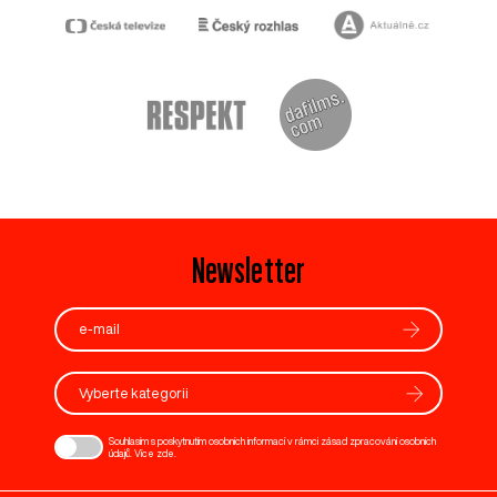
Newsletter
Vyberte kategorii
Souhlasím s poskytnutím osobních informací v rámci zásad zpracování osobních
údajů. Více
zde
.