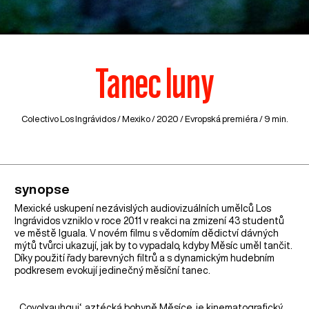
Tanec luny
Colectivo Los Ingrávidos /
Mexiko
/ 2020 / Evropská premiéra / 9 min.
synopse
Mexické uskupení nezávislých audiovizuálních umělců Los
Ingrávidos vzniklo v roce 2011 v reakci na zmizení 43 studentů
ve městě Iguala. V novém filmu s vědomím dědictví dávných
mýtů tvůrci ukazují, jak by to vypadalo, kdyby Měsíc uměl tančit.
Díky použití řady barevných filtrů a s dynamickým hudebním
podkresem evokují jedinečný měsíční tanec.
„‚Coyolxauhqui‘, aztécká bohyně Měsíce, je kinematografický