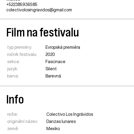
+522385936585
colectivolosingravidos@gmail.com
Film na festivalu
typ premiéry:
Evropská premiéra
ročník festivalu:
2020
sekce:
Fascinace
jazyk:
Silent
barva:
Barevná
Info
režie:
Colectivo Los Ingrávidos
originální název:
Danzas lunares
země:
Mexiko