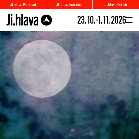
Ji.hlava Festival
Ji.hlava Industry
Ji.hlava On Air
23. 10.–1. 11. 2026