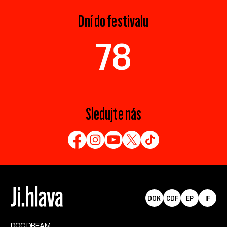
Dní do festivalu
78
Sledujte nás
DOK
CDF
EP
IF
DOC.DREAM​