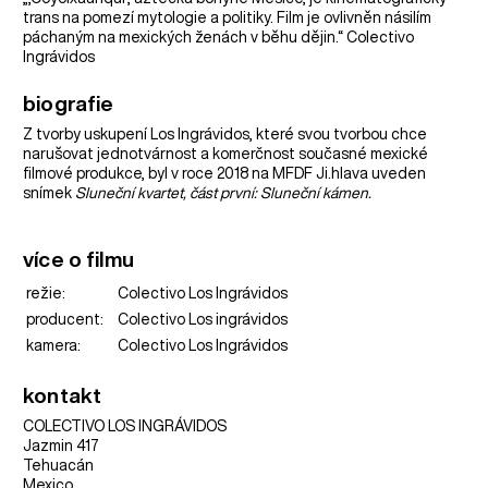
trans na pomezí mytologie a politiky. Film je ovlivněn násilím
páchaným na mexických ženách v běhu dějin.“ Colectivo
Ingrávidos
biografie
Z tvorby uskupení Los Ingrávidos, které svou tvorbou chce
narušovat jednotvárnost a komerčnost současné mexické
filmové produkce, byl v roce 2018 na MFDF Ji.hlava uveden
snímek
Sluneční kvartet, část první: Sluneční kámen.
více o filmu
režie:
Colectivo Los Ingrávidos
producent:
Colectivo Los ingrávidos
kamera:
Colectivo Los Ingrávidos
kontakt
COLECTIVO LOS INGRÁVIDOS
Jazmin 417
Tehuacán
Mexico