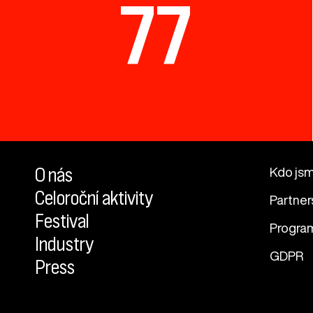
77
O nás
Kdo js
Celoroční aktivity
Partner
Festival
Progra
Industry
GDPR
Press