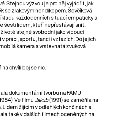
 Stejnou výzvou je pro něj vyjádřit, jak
věk se zrakovým hendikepem. Ševčíková
příkladu každodenních situací empaticky a
e šesti lidem, kteří nepřestávají snít,
v životě stejně svobodní jako vidoucí
v práci, sportu, tanci i vztazích. Do jejich
ernobílá kamera a vrstevnatá zvuková
na chvíli boj se nic."
ovala dokumentární tvorbu na FAMU
1984). Ve filmu
Jakub
(1991) se zaměřila na
. Lidem žijícím v odlehlých končinách a
la také v dalších filmech oceněných na