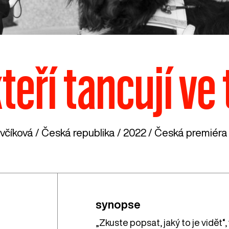
 kteří tancují ve
včíková /
Česká republika
/ 2022 / Česká premiéra 
synopse
„Zkuste popsat, jaký to je vidět“