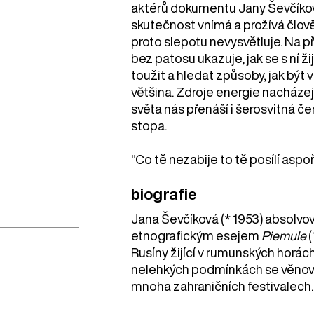
aktérů dokumentu Jany Ševčíkové.
skutečnost vnímá a prožívá člo
proto slepotu nevysvětluje. Na 
bez patosu ukazuje, jak se s ní žij
toužit a hledat způsoby, jak být 
většina. Zdroje energie nacházejí 
světa nás přenáší i šerosvitná č
stopa.
"Co tě nezabije to tě posílí aspoň 
biografie
Jana Ševčíková (* 1953) absolv
etnografickým esejem
Piemule
(
Rusíny žijící v rumunských horách
nelehkých podmínkách se věnova
mnoha zahraničních festivalech.