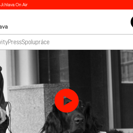
Ji.hlava On Air
lava
vity
Press
Spolupráce