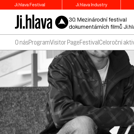
Ji.hlava Festival
Ji.hlava Industry
30. Mezinárodní festival
dokumentárních filmů Ji.h
O nás
Program
Visitor Page
Festival
Celoroční akti