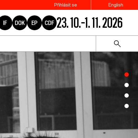
Přihlásit se
English
23. 10.–1. 11. 2026
IF
DOK
EP
CDF