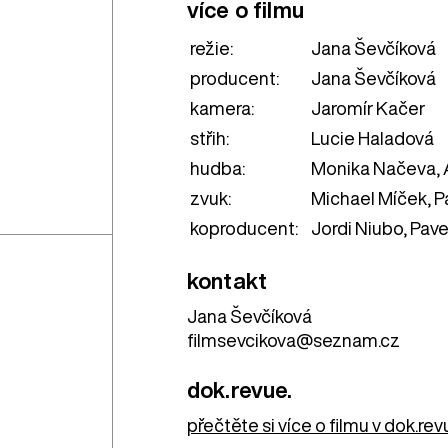
více o filmu
režie:
Jana Ševčíková
producent:
Jana Ševčíková
kamera:
Jaromír Kačer
střih:
Lucie Haladová
hudba:
Monika Načeva, 
zvuk:
Michael Míček, P
koproducent:
Jordi Niubo, Pave
kontakt
Jana Ševčíková
filmsevcikova@seznam.cz
dok.revue.
přečtěte si více o filmu v dok.re