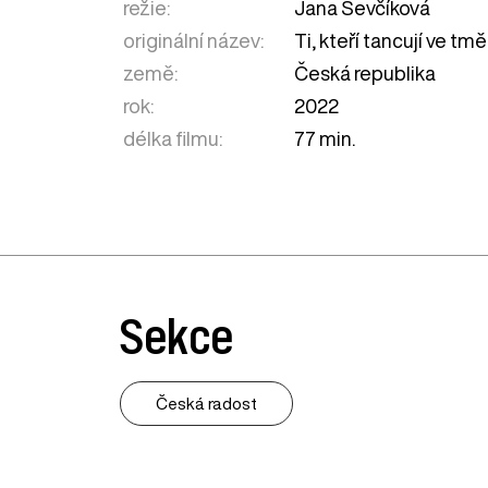
režie:
Jana Ševčíková
originální název:
Ti, kteří tancují ve tmě
země:
Česká republika
rok:
2022
délka filmu:
77 min.
Sekce
Česká radost