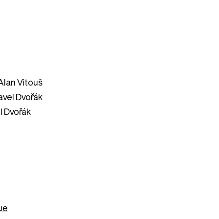
Alan Vitouš
avel Dvořák
l Dvořák
vue