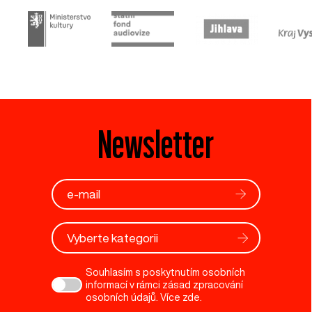
Newsletter
Vyberte kategorii
Souhlasím s poskytnutím osobních
informací v rámci zásad zpracování
osobních údajů. Více
zde
.