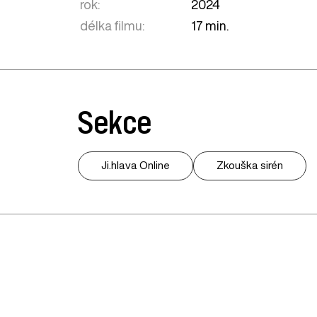
rok:
2024
délka filmu:
17 min.
Sekce
Ji.hlava Online
Zkouška sirén