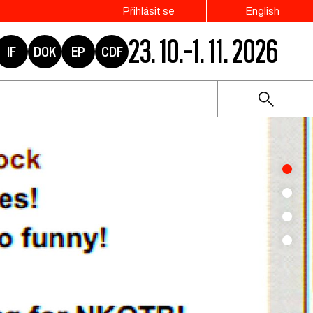
Přihlásit se
English
23. 10.–1. 11. 2026
IF
DOK
EP
CDF