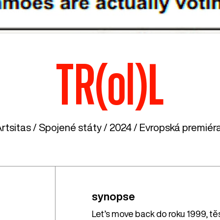
TR(ol)L
rtsitas /
Spojené státy
/ 2024 / Evropská premiéra 
synopse
Let’s move back do roku 1999, t