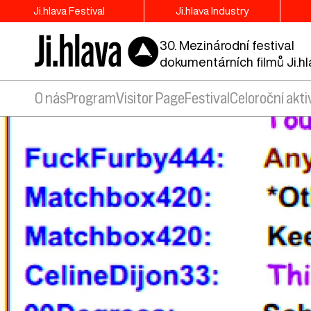
Ji.hlava Festival
Ji.hlava Industry
30. Mezinárodní festival
dokumentárních filmů Ji.h
O nás
Program
Visitor Page
Festival
Celoroční akti