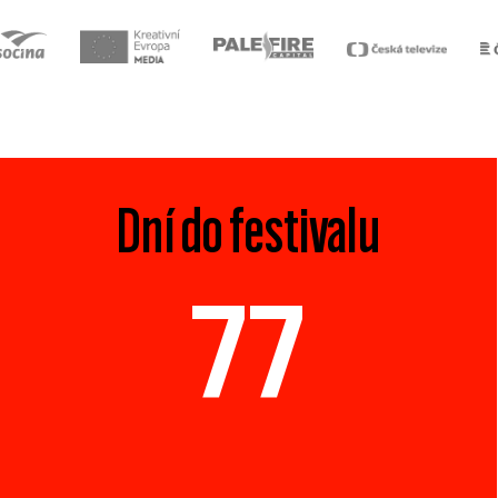
Dní do festivalu
77