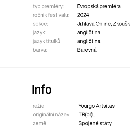
typ premiéry:
Evropská premiéra
ročník festivalu:
2024
sekce:
Ji.hlava Online
,
Zkoušk
jazyk:
angličtina
jazyk titulků:
angličtina
barva:
Barevná
Info
režie:
Yourgo Artsitas
originální název:
TR(ol)L
země:
Spojené státy