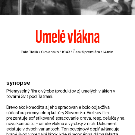
Umelé vlákna
Paľo Bielik /
Slovensko
/ 1943 / Česká premiéra / 14 min.
synopse
Priemyselný film o výrobe (produktov z) umelých vlákien v
továrni Svit pod Tatrami.
Drevo ako komodita a jeho spracovanie bolo odjakživa
súčasťou priemyselnej kultúry Slovenska. Bielikov film
prezentuje sofistikované spracovanie dreva, resp. celulózy na
novú komoditu – umelé vlákna a výrobky z nich. Dokument
existuje v dvoch variantoch. Ten povojnový dopĺňa/rámcuje
hraný úvod v predajni látok, kde si mondénna dáma (Marta