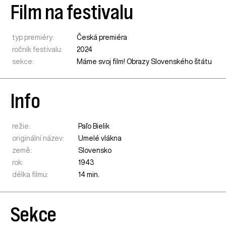
Film na festivalu
typ premiéry:
Česká premiéra
ročník festivalu:
2024
sekce:
Máme svoj film! Obrazy Slovenského štátu
Info
režie:
Paľo Bielik
originální název:
Umelé vlákna
země:
Slovensko
rok:
1943
délka filmu:
14 min.
Sekce