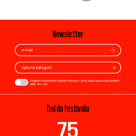
Newsletter
Vyberte kategorii
Souhlasím s poskytnutím osobních informací v rámci zásad zpracování osobních
údajů. Více
zde
.
Dní do festivalu
75