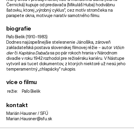
Černická) kupuje od predavača (Mikuláš Huba) hodvábnu
šatovku, ktorej „výrobný cyklus“, cez motív stromčeka na
parapete okna, motivuje naratív samotného filmu.
biografie
Paľo Bielik (1910–1983)
Dodnes najúspešnejšie stelesnenie Jánošíka, zároveň
zakladateľská postava slovenskej filmovej réžie – autor
Vlčích
dier
či
Kapitána Dabača
sa po pár rokoch hrania v Národnom
divadle v roku 1942 rozhodol pre režisérsku kariéru. V Nástupe
vytvoril asi tucet dokumentov, z ktorých niektoré už nesú jeho
temperamentný „chlapácky“ rukopis.
více o filmu
režie:
Paľo Bielik
kontakt
Marián Hausner / SFÚ
Marian.Hausner@sfu.sk