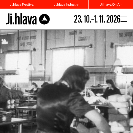
Ji.hlava Festival
Ji.hlava Industry
Ji.hlava On Air
23. 10.–1. 11. 2026