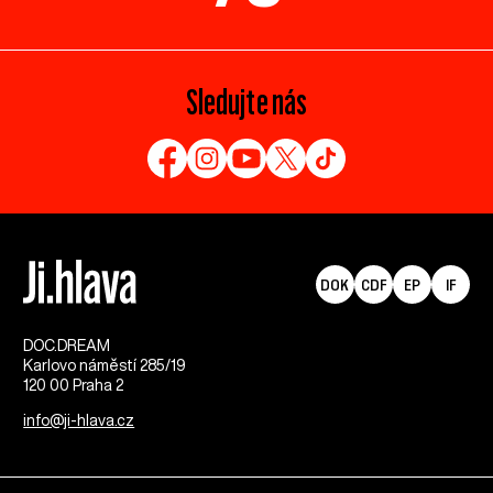
Sledujte nás
DOK
CDF
EP
IF
DOC.DREAM​
Karlovo náměstí 285/19
120 00 Praha 2
info@ji-hlava.cz