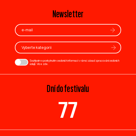
Newsletter
Vyberte kategorii
Souhlasím s poskytnutím osobních informací v rámci zásad zpracování osobních
údajů. Více
zde
.
Dní do festivalu
77