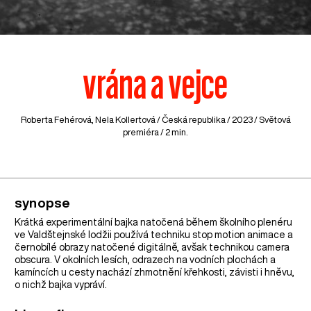
vrána a vejce
Roberta Fehérová, Nela Kollertová /
Česká republika
/ 2023 / Světová
premiéra / 2 min.
synopse
Krátká experimentální bajka natočená během školního plenéru
ve Valdštejnské lodžii používá techniku stop motion animace a
černobílé obrazy natočené digitálně, avšak technikou camera
obscura. V okolních lesích, odrazech na vodních plochách a
kamíncích u cesty nachází zhmotnění křehkosti, závisti i hněvu,
o nichž bajka vypráví.