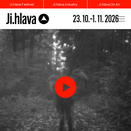
Ji.hlava Festival
Ji.hlava Industry
Ji.hlava On Air
23. 10.–1. 11. 2026