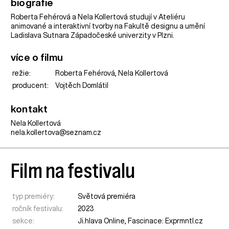
biografie
Roberta Fehérová a Nela Kollertová studují v Ateliéru
animované a interaktivní tvorby na Fakultě designu a umění
Ladislava Sutnara Západočeské univerzity v Plzni.
více o filmu
režie:
Roberta Fehérová, Nela Kollertová
producent:
Vojtěch Domlátil
kontakt
Nela Kollertová
nela.kollertova@seznam.cz
Film na festivalu
typ premiéry:
Světová premiéra
ročník festivalu:
2023
sekce:
Ji.hlava Online
,
Fascinace: Exprmntl.cz