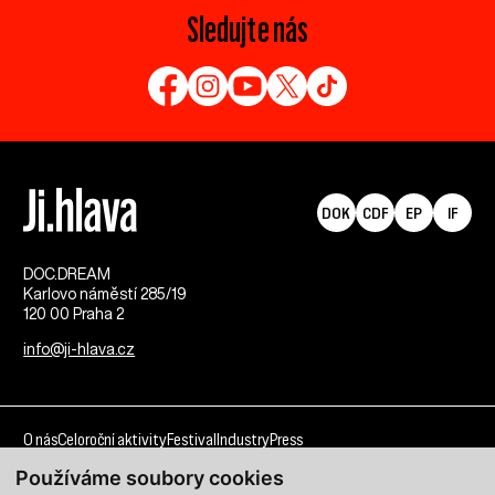
Sledujte nás
DOK
CDF
EP
IF
DOC.DREAM​
Karlovo náměstí 285/19
120 00 Praha 2
info@ji-hlava.cz
O nás
Celoroční aktivity
Festival
Industry
Press
Používáme soubory cookies