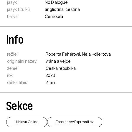
jazyk:
No Dialogue
jazyk titulků:
angličtina, čeština
barva:
Černobílá
Info
režie:
Roberta Fehérová, Nela Kollertová
originální název:
vrána a vejce
země:
Česká republika
rok:
2023
délka filmu:
2 min.
Sekce
Ji.hlava Online
Fascinace: Exprmntl.cz