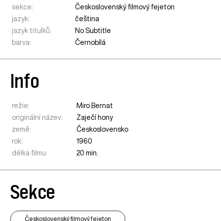
sekce:
Československý filmový fejeton
jazyk:
čeština
jazyk titulků:
No Subtitle
barva:
Černobílá
Info
režie:
Miro Bernat
originální název:
Zaječí hony
země:
Československo
rok:
1960
délka filmu:
20 min.
Sekce
Československý filmový fejeton