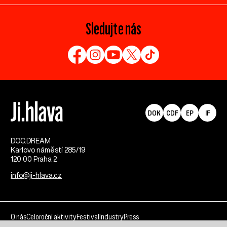
Sledujte nás
DOK
CDF
EP
IF
DOC.DREAM​
Karlovo náměstí 285/19
120 00 Praha 2
info@ji-hlava.cz
O nás
Celoroční aktivity
Festival
Industry
Press