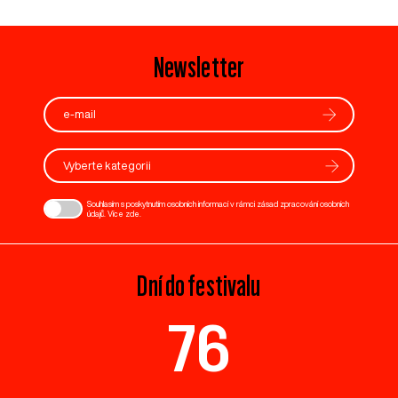
Newsletter
Vyberte kategorii
Souhlasím s poskytnutím osobních informací v rámci zásad zpracování osobních
údajů. Více
zde
.
Dní do festivalu
76