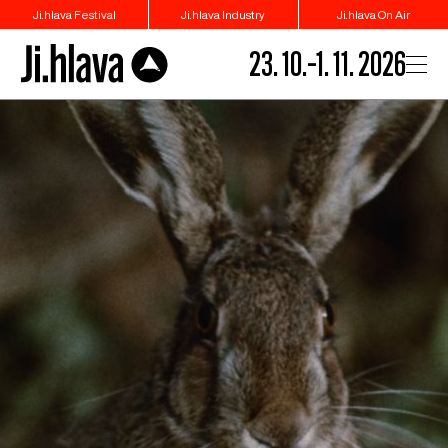
Ji.hlava Festival
Ji.hlava Industry
Ji.hlava On Air
23. 10.–1. 11. 2026