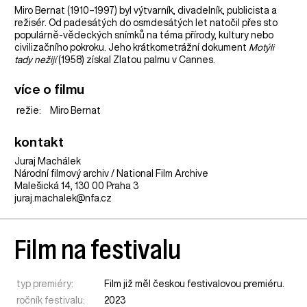
Miro Bernat (1910–1997) byl výtvarník, divadelník, publicista a
režisér. Od padesátých do osmdesátých let natočil přes sto
populárně-vědeckých snímků na téma přírody, kultury nebo
civilizačního pokroku. Jeho krátkometrážní dokument
Motýli
tady nežijí
(1958) získal Zlatou palmu v Cannes.
více o filmu
režie:
Miro Bernat
kontakt
Juraj Machálek
Národní filmový archiv / National Film Archive
Malešická 14, 130 00 Praha 3
juraj.machalek@nfa.cz
Film na festivalu
typ premiéry:
Film již měl českou festivalovou premiéru.
ročník festivalu:
2023