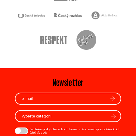
Newsletter
Vyberte kategorii
Souhlasím s poskytnutím osobních informací v rámci zásad zpracování osobních
údajů. Více
zde
.