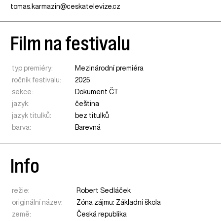
tomas.karmazin@ceskatelevize.cz
Film na festivalu
typ premiéry:
Mezinárodní premiéra
ročník festivalu:
2025
sekce:
Dokument ČT
jazyk:
čeština
jazyk titulků:
bez titulků
barva:
Barevná
Info
režie:
Robert Sedláček
originální název:
Zóna zájmu: Základní škola
země:
Česká republika