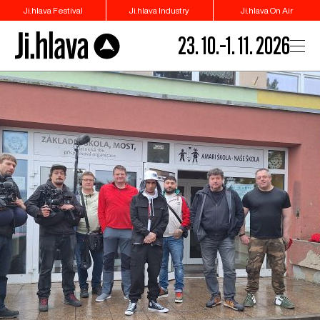
Ji.hlava Festival
Ji.hlava Industry
Ji.hlava On Air
23. 10.–1. 11. 2026