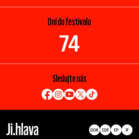
Dní do festivalu
74
Sledujte nás
DOK
CDF
EP
IF