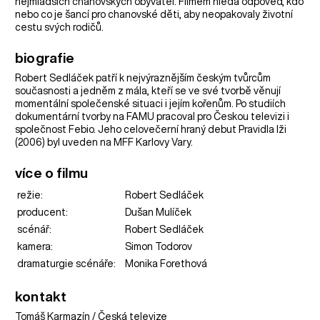
nejmladších chanovských obyvatel. Filmem hledá odpověď, kdo
nebo co je šancí pro chanovské děti, aby neopakovaly životní
cestu svých rodičů.
biografie
Robert Sedláček patří k nejvýraznějším českým tvůrcům
současnosti a jedněm z mála, kteří se ve své tvorbě věnují
momentální společenské situaci i jejím kořenům. Po studiích
dokumentární tvorby na FAMU pracoval pro Českou televizi i
společnost Febio. Jeho celovečerní hraný debut Pravidla lži
(2006) byl uveden na MFF Karlovy Vary.
více o filmu
režie:
Robert Sedláček
producent:
Dušan Mulíček
scénář:
Robert Sedláček
kamera:
Simon Todorov
dramaturgie scénáře:
Monika Forethová
kontakt
Tomáš Karmazín / Česká televize