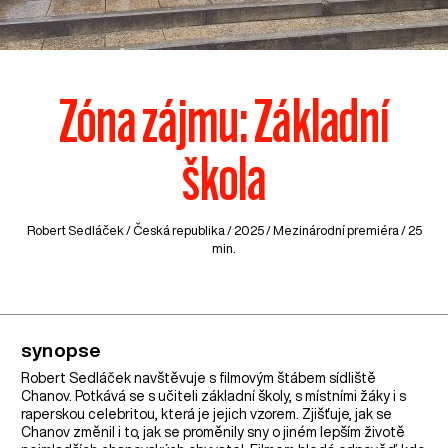
Zóna zájmu: Základní
škola
Robert Sedláček /
Česká republika
/ 2025 / Mezinárodní premiéra / 25
min.
synopse
Robert Sedláček navštěvuje s filmovým štábem sídliště
Chanov. Potkává se s učiteli základní školy, s místními žáky i s
raperskou celebritou, která je jejich vzorem. Zjišťuje, jak se
Chanov změnil i to, jak se proměnily sny o jiném lepším životě