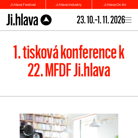
Ji.hlava Festival
Ji.hlava Industry
Ji.hlava On Air
23. 10.–1. 11. 2026
1. tisková konference k
22. MFDF Ji.hlava