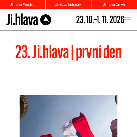
Ji.hlava Festival
Ji.hlava Industry
Ji.hlava On Air
23. 10.–1. 11. 2026
23. Ji.hlava | první den