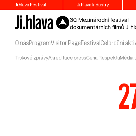
Ji.hlava Festival
Ji.hlava Industry
30. Mezinárodní festival
dokumentárních filmů Ji.h
O nás
Program
Visitor Page
Festival
Celoroční akti
Tiskové zprávy
Akreditace press
Cena Respektu
Média 
27