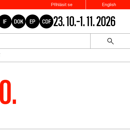
Přihlásit se
English
23. 10.–1. 11. 2026
IF
DOK
EP
CDF
í
10.