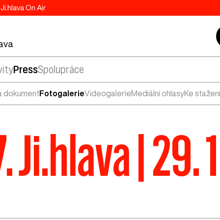
Ji.hlava On Air
lava
vity
Press
Spolupráce
a dokument
Fotogalerie
Videogalerie
Mediální ohlasy
Ke stažen
. Ji.hlava | 29. 