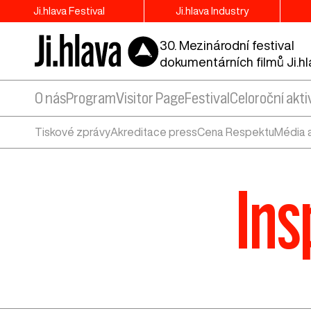
Ji.hlava Festival
Ji.hlava Industry
30. Mezinárodní festival
dokumentárních filmů Ji.h
O nás
Program
Visitor Page
Festival
Celoroční akti
Tiskové zprávy
Akreditace press
Cena Respektu
Média 
Ins