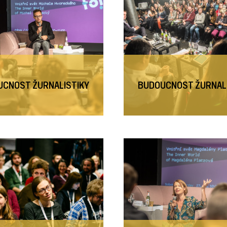
CNOST ŽURNALISTIKY
BUDOUCNOST ŽURNAL