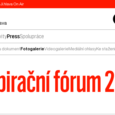
Ji.hlava On Air
lava
vity
Press
Spolupráce
a dokument
Fotogalerie
Videogalerie
Mediální ohlasy
Ke stažen
pirační fórum 