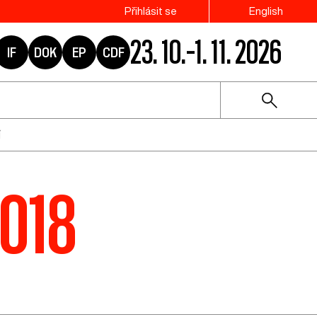
Přihlásit se
English
23. 10.–1. 11. 2026
IF
DOK
EP
CDF
í
2018