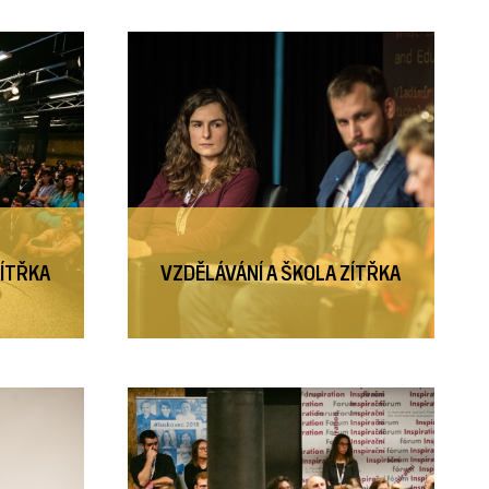
ZÍTŘKA
VZDĚLÁVÁNÍ A ŠKOLA ZÍTŘKA