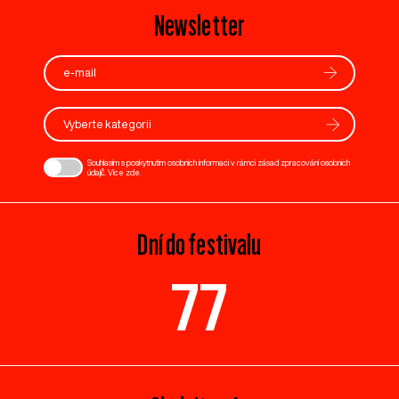
Newsletter
Vyberte kategorii
Souhlasím s poskytnutím osobních informací v rámci zásad zpracování osobních
údajů. Více
zde
.
Dní do festivalu
77