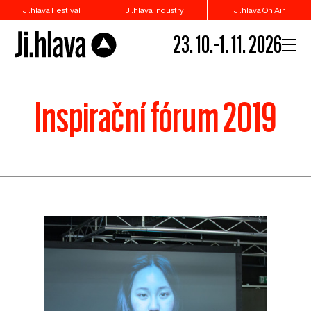
Ji.hlava Festival
Ji.hlava Industry
Ji.hlava On Air
23. 10.–1. 11. 2026
Inspirační fórum 2019