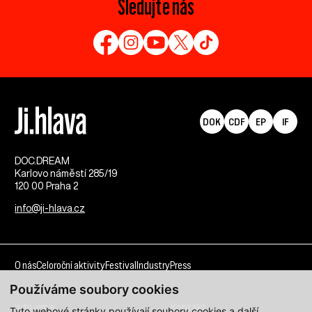
Sledujte nás
DOK
CDF
EP
IF
DOC.DREAM​
Karlovo náměstí 285/19
120 00 Praha 2
info@ji-hlava.cz
O nás
Celoroční aktivity
Festival
Industry
Press
Používáme soubory cookies
Kdo jsme
Kontakt
Tyto webové stránky používají soubory cookies a další