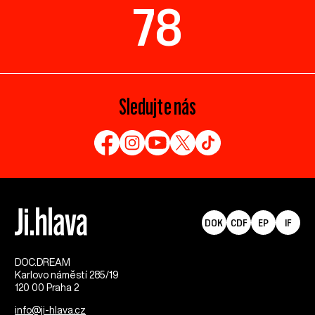
78
Sledujte nás
DOK
CDF
EP
IF
DOC.DREAM​
Karlovo náměstí 285/19
120 00 Praha 2
info@ji-hlava.cz