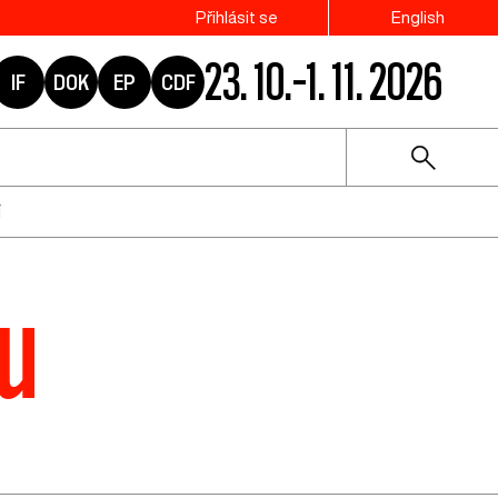
Přihlásit se
English
23. 10.–1. 11. 2026
IF
DOK
EP
CDF
í
tu