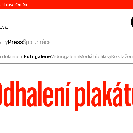
Ji.hlava On Air
lava
vity
Press
Spolupráce
a dokument
Fotogalerie
Videogalerie
Mediální ohlasy
Ke stažen
dhalení plaká