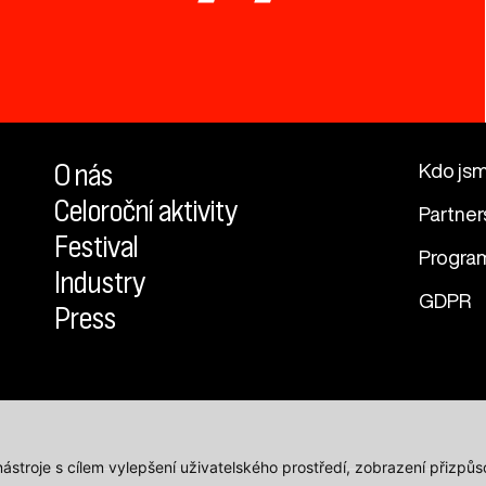
O nás
Kdo js
Celoroční aktivity
Partner
Festival
Progra
Industry
GDPR
Press
 nástroje s cílem vylepšení uživatelského prostředí, zobrazení přiz