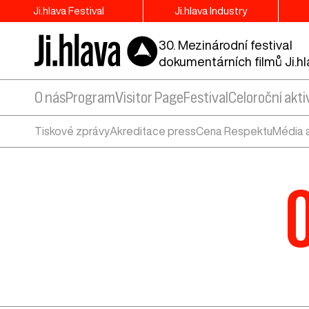
Ji.hlava Festival
Ji.hlava Industry
30. Mezinárodní festival
dokumentárních filmů Ji.h
O nás
Program
Visitor Page
Festival
Celoroční akti
Tiskové zprávy
Akreditace press
Cena Respektu
Média 
O