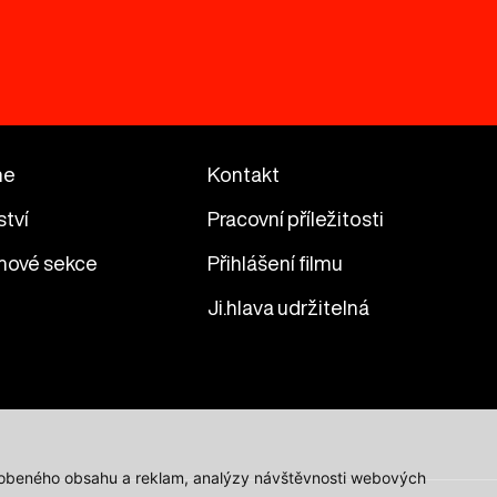
me
Kontakt
ství
Pracovní příležitosti
mové sekce
Přihlášení filmu
Ji.hlava udržitelná
působeného obsahu a reklam, analýzy návštěvnosti webových