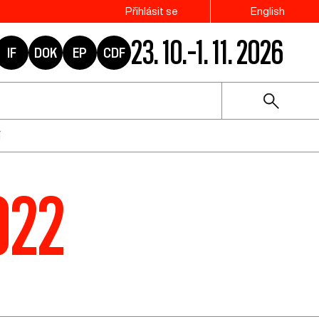
Přihlásit se
English
23. 10.–1. 11. 2026
IF
DOK
EP
CDF
í
022