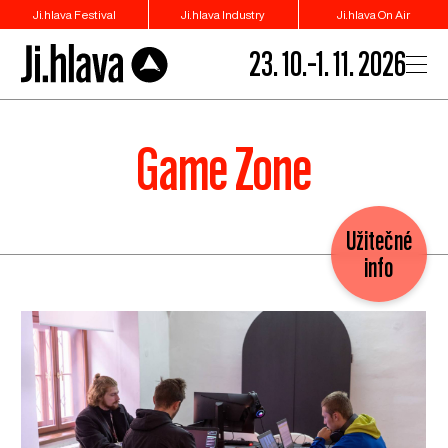
Ji.hlava Festival
Ji.hlava Industry
Ji.hlava On Air
23. 10.–1. 11. 2026
Game Zone
Užitečné
info