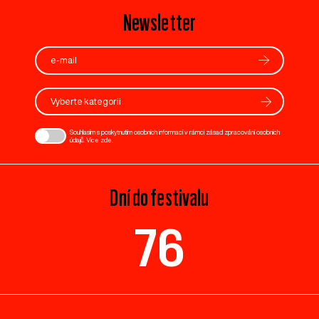
Newsletter
Vyberte kategorii
Souhlasím s poskytnutím osobních informací v rámci zásad zpracování osobních
údajů. Více
zde
.
Dní do festivalu
76