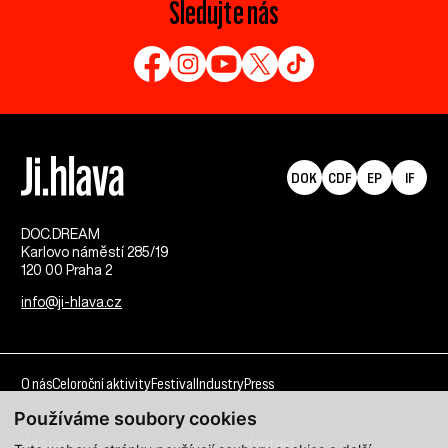
Sledujte nás
DOK
CDF
EP
IF
DOC.DREAM​
Karlovo náměstí 285/19
120 00 Praha 2
info@ji-hlava.cz
O nás
Celoroční aktivity
Festival
Industry
Press
Používáme soubory cookies
Kdo jsme
Kontakt