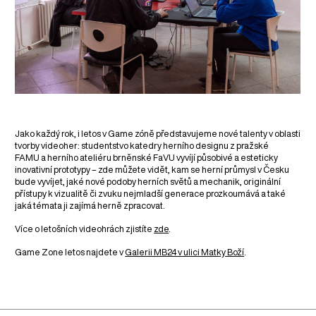
Jako každý rok, i letos v Game zóně představujeme nové talenty v oblasti
tvorby videoher: studentstvo katedry herního designu z pražské
FAMU a herního ateliéru brněnské FaVU vyvíjí působivé a esteticky
inovativní prototypy – zde můžete vidět, kam se herní průmysl v Česku
bude vyvíjet, jaké nové podoby herních světů a mechanik, originální
přístupy k vizualitě či zvuku nejmladší generace prozkoumává a také
jaká témata ji zajímá herně zpracovat.
Více o letošních videohrách zjistíte
zde
.
Game Zone letos najdete v
Galerii MB24 v ulici Matky Boží
.