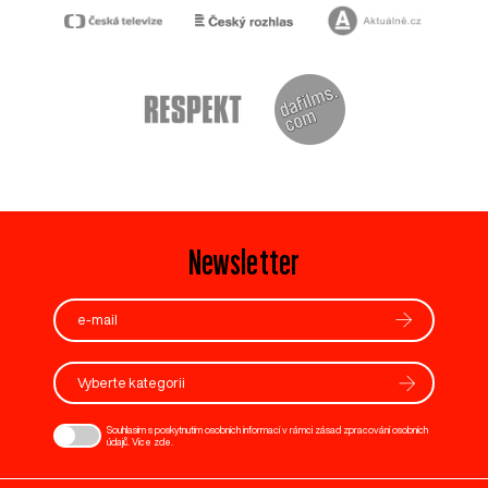
Newsletter
Vyberte kategorii
Souhlasím s poskytnutím osobních informací v rámci zásad zpracování osobních
údajů. Více
zde
.