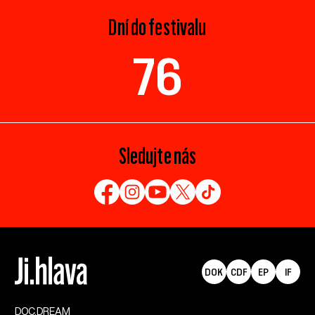
Dní do festivalu
76
Sledujte nás
DOK
CDF
EP
IF
DOC.DREAM​