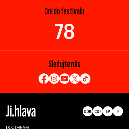
Dní do festivalu
78
Sledujte nás
DOK
CDF
EP
IF
DOC.DREAM​