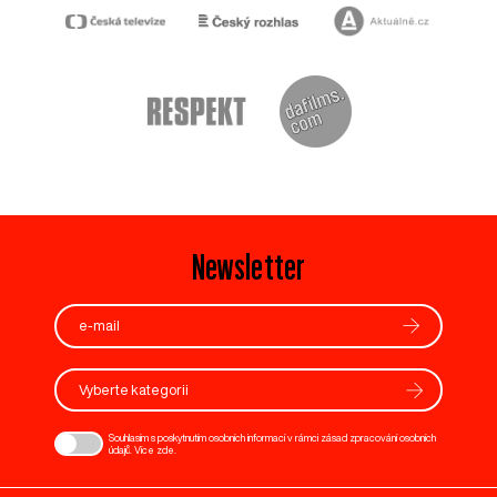
Newsletter
Vyberte kategorii
Souhlasím s poskytnutím osobních informací v rámci zásad zpracování osobních
údajů. Více
zde
.