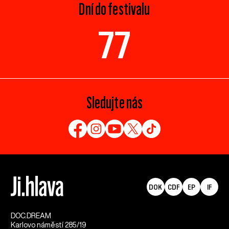
Dní do festivalu
77
Sledujte nás
DOK
CDF
EP
IF
DOC.DREAM​
Karlovo náměstí 285/19