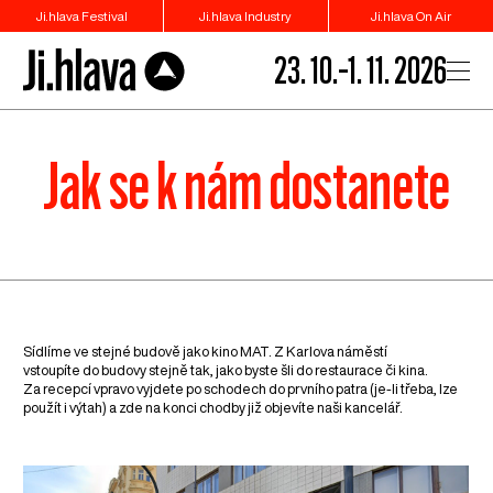
Ji.hlava Festival
Ji.hlava Industry
Ji.hlava On Air
23. 10.–1. 11. 2026
Jak se k nám dostanete
Sídlíme ve stejné budově jako kino MAT. Z Karlova náměstí
vstoupíte do budovy stejně tak, jako byste šli do restaurace či kina.
Za recepcí vpravo vyjdete po schodech do prvního patra (je-li třeba, lze
použít i výtah) a zde na konci chodby již objevíte naši kancelář.