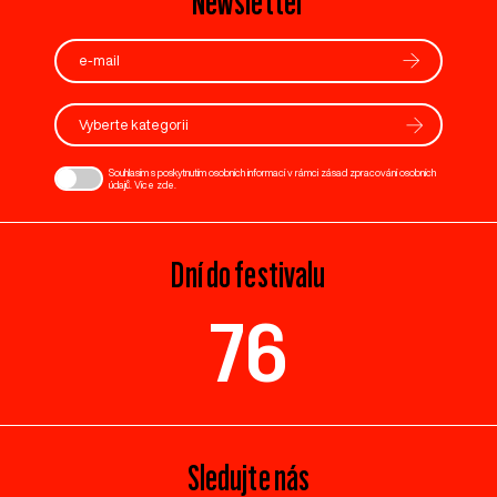
Newsletter
Vyberte kategorii
Souhlasím s poskytnutím osobních informací v rámci zásad zpracování osobních
údajů. Více
zde
.
Dní do festivalu
76
Sledujte nás