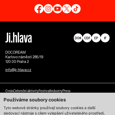
DOK
CDF
EP
IF
DOC.DREAM​
Karlovo náměstí 285/19
120 00 Praha 2
info@ji-hlava.cz
O nás
Celoroční aktivity
Festival
Industry
Press
Používáme soubory cookies
Kdo jsme
Kontakt
Tyto webové stránky používají soubory cookies a další
sledovací nástroje s cílem vylepšení uživatelského prostředí,
Partnerství
Pracovní příležitosti