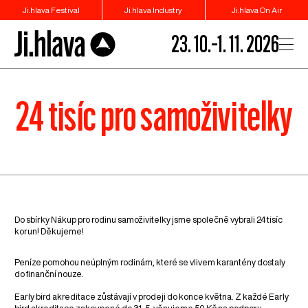
Ji.hlava Festival
Ji.hlava Industry
Ji.hlava On Air
23. 10.–1. 11. 2026
24 tisíc pro samoživitelky
Do sbírky Nákup pro rodinu samoživitelky jsme společně vybrali 24 tisíc
korun! Děkujeme!
Peníze pomohou neúplným rodinám, které se vlivem karantény dostaly
do finanční nouze.
Early bird akreditace zůstávají v prodeji do konce května. Z každé Early