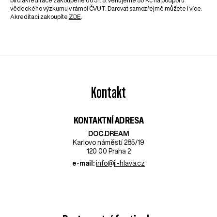
bird akreditace zakoupené do 31. 5. věnujeme 50 Kč na podporu
vědeckého výzkumu v rámci ČVUT. Darovat samozřejmě můžete i více.
Akreditaci zakoupíte
ZDE
.
Kontakt
KONTAKTNÍ ADRESA
DOC.DREAM​
Karlovo náměstí 285/19
120 00 Praha 2
e-mail:
info@ji-hlava.cz