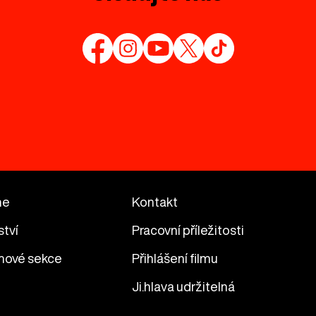
me
Kontakt
ství
Pracovní příležitosti
mové sekce
Přihlášení filmu
Ji.hlava udržitelná