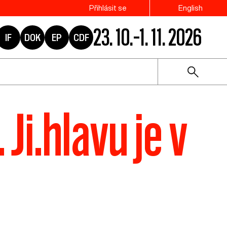
Přihlásit se
English
23. 10.–1. 11. 2026
IF
DOK
EP
CDF
 Ji.hlavu je v