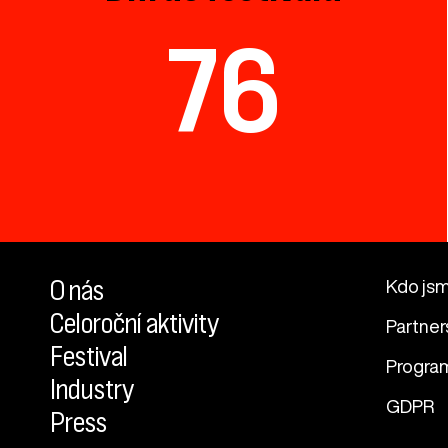
76
O nás
Kdo js
Celoroční aktivity
Partner
Festival
Progra
Industry
GDPR
Press