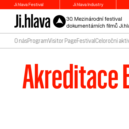
Ji.hlava Festival
Ji.hlava Industry
30. Mezinárodní festival
dokumentárních filmů Ji.h
O nás
Program
Visitor Page
Festival
Celoroční akti
Akreditace Ea