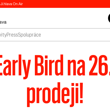
Ji.hlava On Air
lava
vity
Press
Spolupráce
rly Bird na 26.
prodeji!