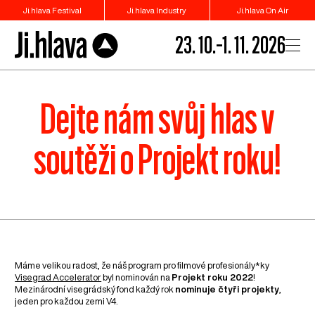
Ji.hlava Festival
Ji.hlava Industry
Ji.hlava On Air
23. 10.–1. 11. 2026
Dejte nám svůj hlas v
soutěži o Projekt roku!
Máme velikou radost, že náš program pro filmové profesionály*ky
Visegrad Accelerator
byl nominován na
Projekt roku 2022
!
Mezinárodní visegrádský fond každý rok
nominuje čtyři projekty
,
jeden pro každou zemi V4.