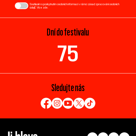
Souhlasím s poskytnutím osobních informací v rámci zásad zpracování osobních
údajů. Více
zde
.
Dní do festivalu
75
Sledujte nás