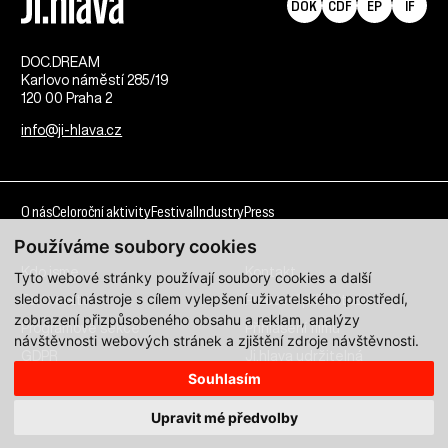
DOK
CDF
EP
IF
DOC.DREAM​
Karlovo náměstí 285/19
120 00 Praha 2
info@ji-hlava.cz
O nás
Celoroční aktivity
Festival
Industry
Press
Používáme soubory cookies
Kdo jsme
Kontakt
Tyto webové stránky používají soubory cookies a další
sledovací nástroje s cílem vylepšení uživatelského prostředí,
Partnerství
Pracovní příležitosti
zobrazení přizpůsobeného obsahu a reklam, analýzy
Programové sekce
Přihlášení filmu
návštěvnosti webových stránek a zjištění zdroje návštěvnosti.
GDPR
Ji.hlava udržitelná
Souhlasím
Všechna práva vyhrazena DOC.DREAM services s. r. o.
Upravit mé předvolby
Zásady zpracování osobních údajů pro MFDF Ji.hlava
zde