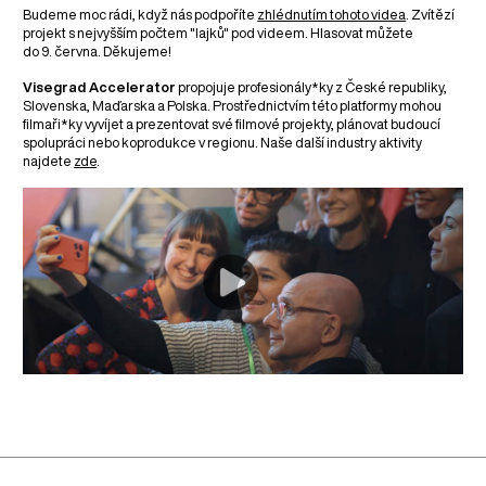
Budeme moc rádi, když nás podpoříte
zhlédnutím tohoto videa
. Zvítězí
projekt s nejvyšším počtem "lajků" pod videem. Hlasovat můžete
do 9. června. Děkujeme!
Visegrad Accelerator
propojuje profesionály*ky z České republiky,
Slovenska, Maďarska a Polska. Prostřednictvím této platformy mohou
filmaři*ky vyvíjet a prezentovat své filmové projekty, plánovat budoucí
spolupráci nebo koprodukce v regionu. Naše další industry aktivity
najdete
zde
.