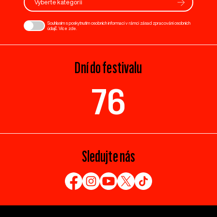
Vyberte kategorii
Souhlasím s poskytnutím osobních informací v rámci zásad zpracování osobních
údajů. Více
zde
.
Dní do festivalu
76
Sledujte nás