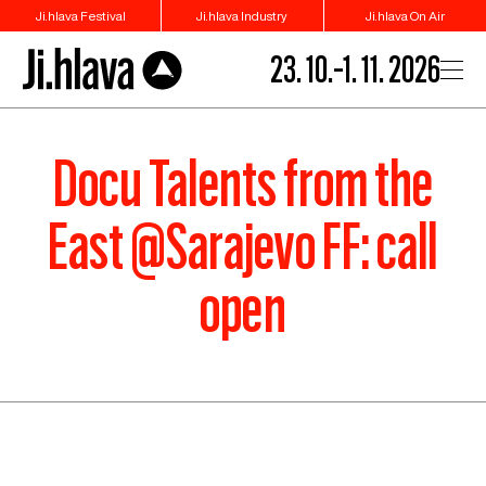
Ji.hlava Festival
Ji.hlava Industry
Ji.hlava On Air
23. 10.–1. 11. 2026
Docu Talents from the
East @Sarajevo FF: call
open