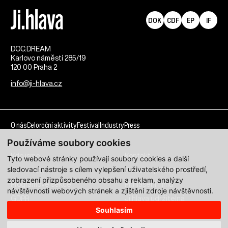
DOK
CDF
EP
IF
DOC.DREAM​
Karlovo náměstí 285/19
120 00 Praha 2
info@ji-hlava.cz
O nás
Celoroční aktivity
Festival
Industry
Press
Používáme soubory cookies
Kdo jsme
Kontakt
Tyto webové stránky používají soubory cookies a další
sledovací nástroje s cílem vylepšení uživatelského prostředí,
Partnerství
Pracovní příležitosti
zobrazení přizpůsobeného obsahu a reklam, analýzy
Programové sekce
Přihlášení filmu
návštěvnosti webových stránek a zjištění zdroje návštěvnosti.
GDPR
Ji.hlava udržitelná
Souhlasím
Všechna práva vyhrazena DOC.DREAM services s. r. o.