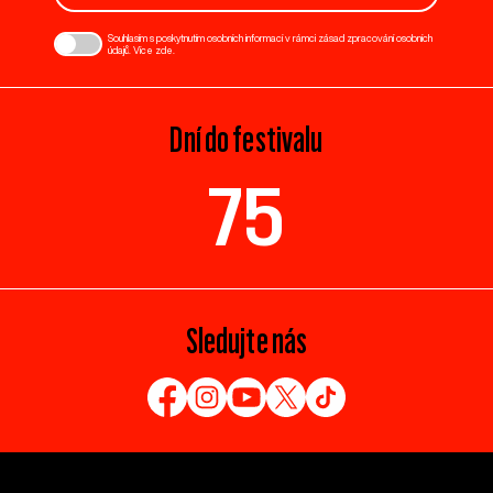
Souhlasím s poskytnutím osobních informací v rámci zásad zpracování osobních
údajů. Více
zde
.
Dní do festivalu
75
Sledujte nás