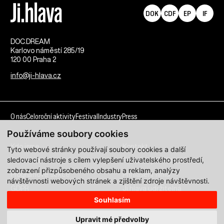
DOK
CDF
EP
IF
DOC.DREAM​
Karlovo náměstí 285/19
120 00 Praha 2
info@ji-hlava.cz
O nás
Celoroční aktivity
Festival
Industry
Press
Používáme soubory cookies
Kdo jsme
Kontakt
Tyto webové stránky používají soubory cookies a další
sledovací nástroje s cílem vylepšení uživatelského prostředí,
Partnerství
Pracovní příležitosti
zobrazení přizpůsobeného obsahu a reklam, analýzy
Programové sekce
Přihlášení filmu
návštěvnosti webových stránek a zjištění zdroje návštěvnosti.
GDPR
Ji.hlava udržitelná
Souhlasím
Všechna práva vyhrazena DOC.DREAM services s. r. o.
Upravit mé předvolby
Zásady zpracování osobních údajů pro MFDF Ji.hlava
zde