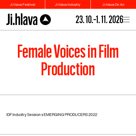
Ji.hlava Festival
Ji.hlava Industry
Ji.hlava On Air
23. 10.–1. 11. 2026
Female Voices in Film
Production
IDF Industry Session s EMERGING PRODUCERS 2022