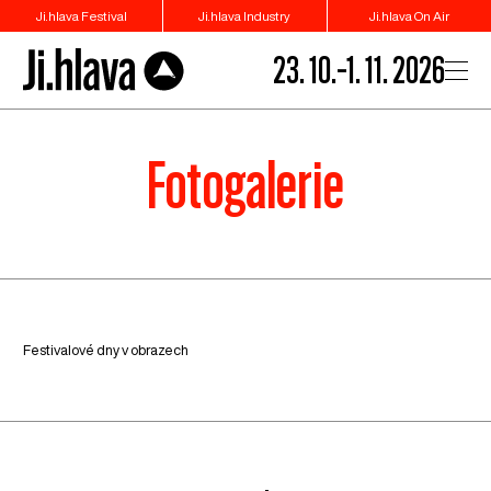
Ji.hlava Festival
Ji.hlava Industry
Ji.hlava On Air
23. 10.–1. 11. 2026
Fotogalerie
Festivalové dny v obrazech