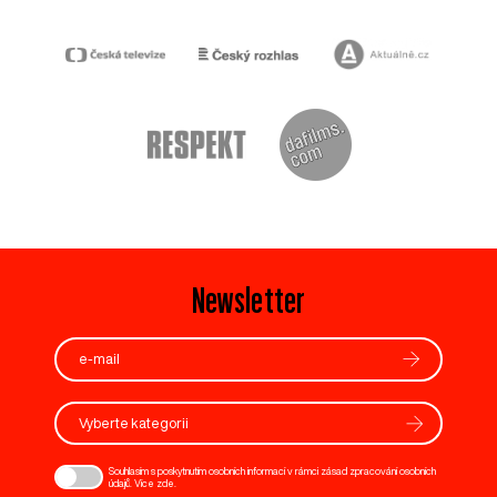
Newsletter
Vyberte kategorii
Souhlasím s poskytnutím osobních informací v rámci zásad zpracování osobních
údajů. Více
zde
.