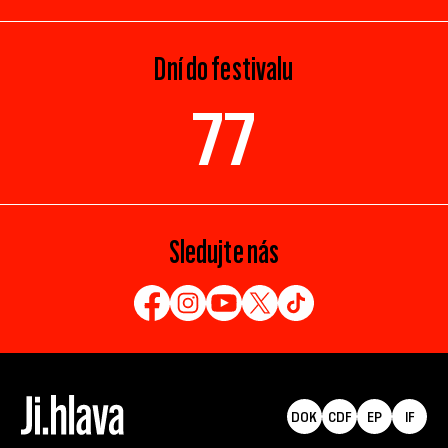
Dní do festivalu
77
Sledujte nás
DOK
CDF
EP
IF